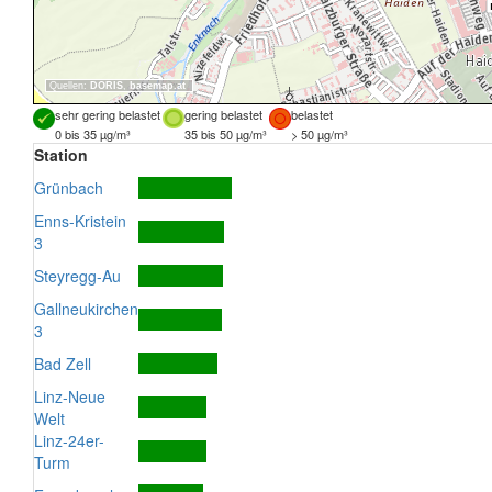
Quellen:
DORIS
,
basemap.at
sehr gering belastet
gering belastet
belastet
0 bis 35 µg/m³
35 bis 50 µg/m³
> 50 µg/m³
Station
Grünbach
Enns-Kristein
3
Steyregg-Au
Gallneukirchen
3
Bad Zell
Linz-Neue
Welt
Linz-24er-
Turm