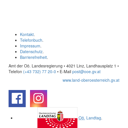
Kontakt
.
Telefonbuch
.
Impressum
.
Datenschutz
.
Barrierefreiheit
.
Amt der Oö. Landesregierung • 4021 Linz, Landhausplatz 1
•
Telefon
(+43 732) 77 20-0
• E-Mail
post@ooe.gv.at
www.land-oberoesterreich.gv.at
.
.
Oö.
Landtag
.