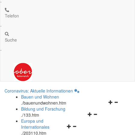
.
Telefon
.
Suche
.
Coronavirus: Aktuelle Informationen
Bauen und Wohnen
Navigationsm
.
/bauenundwohnen.htm
öffnen
Bildung und Forschung
Navigationsmenü
und
.
/133.htm
öffnen
schließen
Europa und
Navigationsmenü
und
Internationales
öffnen
schließen
.
/203110.htm