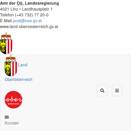
Amt der
Oö.
Landesregierung
4021 Linz • Landhausplatz 1
Telefon (+43 732) 77 20-0
E-Mail
post@ooe.gv.at
www.land-oberoesterreich.gv.at
Land
Oberösterreich
Kontakt