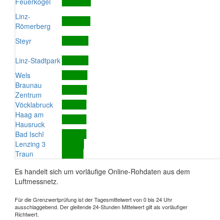
Feuerkogel
Linz-
Römerberg
Steyr
Linz-Stadtpark
Wels
Braunau
Zentrum
Vöcklabruck
Haag am
Hausruck
Bad Ischl
Lenzing 3
Traun
Es handelt sich um vorläufige Online-Rohdaten aus dem
Luftmessnetz.
Für die Grenzwertprüfung ist der Tagesmittelwert von 0 bis 24 Uhr
ausschlaggebend. Der gleitende 24-Stunden Mittelwert gilt als vorläufiger
Richtwert.