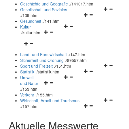
und
Geschichte und Geografie
.
/141017.htm
schließen
Navigationsm
Gesellschaft und Soziales
Navigationsmenü
öffnen
.
/139.htm
öffnen
und
Gesundheit
.
/141.htm
Navigationsmenü
und
schließen
Kultur
Navigationsmenü
öffnen
schließen
.
/kultur.htm
öffnen
und
Navigationsmenü
und
schließen
öffnen
schließen
Land- und Forstwirtschaft
.
/147.htm
und
Sicherheit und Ordnung
.
/89557.htm
schließen
Navigationsm
Sport und Freizeit
.
/151.htm
Navigationsmenü
öffnen
Statistik
.
/statistik.htm
Navigationsmenü
öffnen
und
Umwelt
Navigationsmenü
öffnen
und
schließen
und Natur
öffnen
und
schließen
.
/153.htm
und
schließen
Verkehr
.
/155.htm
schließen
Navigationsm
Wirtschaft, Arbeit und Tourismus
Navigationsmenü
öffnen
.
/157.htm
öffnen
und
und
schließen
Aktuelle Messwerte
schließen