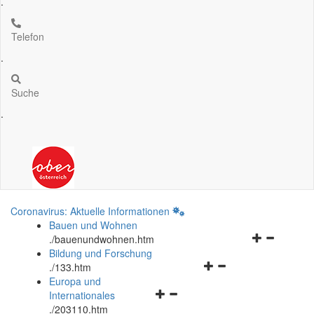
.
Telefon
.
Suche
.
Coronavirus: Aktuelle Informationen
Bauen und Wohnen
Navigationsm
.
/bauenundwohnen.htm
öffnen
Bildung und Forschung
Navigationsmenü
und
.
/133.htm
öffnen
schließen
Europa und
Navigationsmenü
und
Internationales
öffnen
schließen
.
/203110.htm