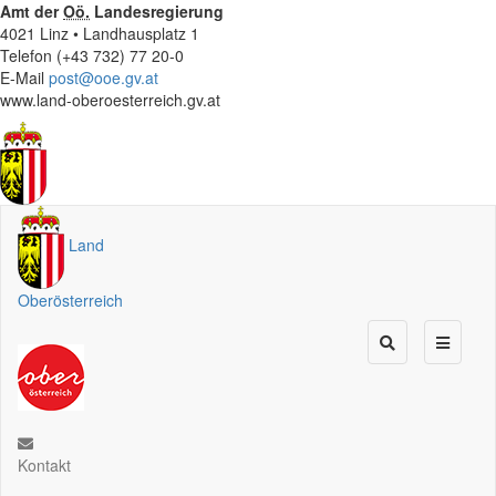
Amt der
Oö.
Landesregierung
4021 Linz • Landhausplatz 1
Telefon (+43 732) 77 20-0
E-Mail
post@ooe.gv.at
www.land-oberoesterreich.gv.at
Land
Oberösterreich
Kontakt