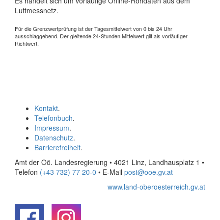
Es handelt sich um vorläufige Online-Rohdaten aus dem
Luftmessnetz.
Für die Grenzwertprüfung ist der Tagesmittelwert von 0 bis 24 Uhr
ausschlaggebend. Der gleitende 24-Stunden Mittelwert gilt als vorläufiger
Richtwert.
Kontakt
.
Telefonbuch
.
Impressum
.
Datenschutz
.
Barrierefreiheit
.
Amt der Oö. Landesregierung • 4021 Linz, Landhausplatz 1
•
Telefon
(+43 732) 77 20-0
• E-Mail
post@ooe.gv.at
www.land-oberoesterreich.gv.at