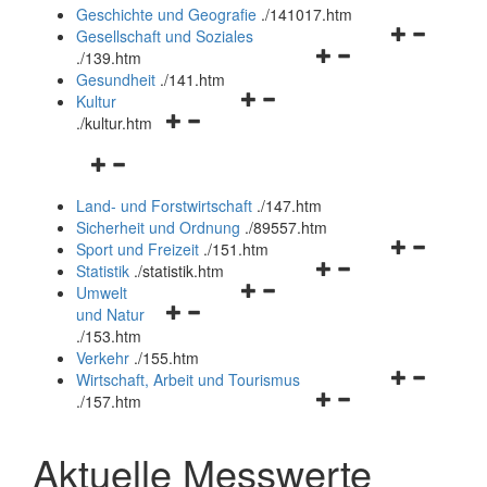
und
Geschichte und Geografie
.
/141017.htm
schließen
Navigationsm
Gesellschaft und Soziales
Navigationsmenü
öffnen
.
/139.htm
öffnen
und
Gesundheit
.
/141.htm
Navigationsmenü
und
schließen
Kultur
Navigationsmenü
öffnen
schließen
.
/kultur.htm
öffnen
und
Navigationsmenü
und
schließen
öffnen
schließen
Land- und Forstwirtschaft
.
/147.htm
und
Sicherheit und Ordnung
.
/89557.htm
schließen
Navigationsm
Sport und Freizeit
.
/151.htm
Navigationsmenü
öffnen
Statistik
.
/statistik.htm
Navigationsmenü
öffnen
und
Umwelt
Navigationsmenü
öffnen
und
schließen
und Natur
öffnen
und
schließen
.
/153.htm
und
schließen
Verkehr
.
/155.htm
schließen
Navigationsm
Wirtschaft, Arbeit und Tourismus
Navigationsmenü
öffnen
.
/157.htm
öffnen
und
und
schließen
Aktuelle Messwerte
schließen