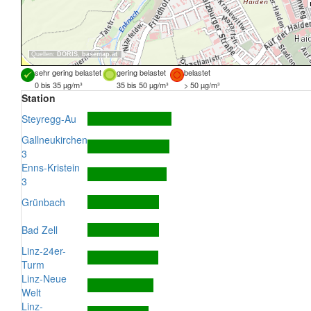
Quellen:
DORIS
,
basemap.at
sehr gering belastet
gering belastet
belastet
0 bis 35 µg/m³
35 bis 50 µg/m³
> 50 µg/m³
Station
Steyregg-Au
Gallneukirchen
3
Enns-Kristein
3
Grünbach
Bad Zell
Linz-24er-
Turm
Linz-Neue
Welt
Linz-