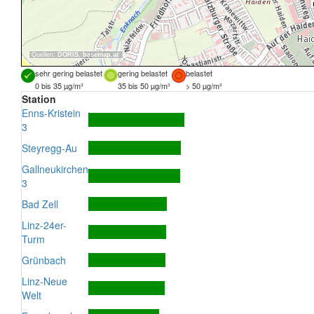
Quellen:
DORIS
,
basemap.at
sehr gering belastet
gering belastet
belastet
0 bis 35 µg/m³
35 bis 50 µg/m³
> 50 µg/m³
Station
Enns-Kristein
3
Steyregg-Au
Gallneukirchen
3
Bad Zell
Linz-24er-
Turm
Grünbach
Linz-Neue
Welt