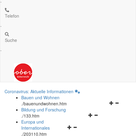
.
Telefon
.
Suche
.
Coronavirus: Aktuelle Informationen
Bauen und Wohnen
Navigationsm
.
/bauenundwohnen.htm
öffnen
Bildung und Forschung
Navigationsmenü
und
.
/133.htm
öffnen
schließen
Europa und
Navigationsmenü
und
Internationales
öffnen
schließen
.
/203110.htm