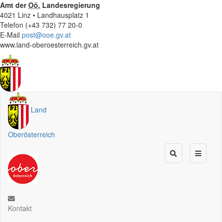
Amt der
Oö.
Landesregierung
4021 Linz • Landhausplatz 1
Telefon (+43 732) 77 20-0
E-Mail
post@ooe.gv.at
www.land-oberoesterreich.gv.at
Land
Oberösterreich
Kontakt