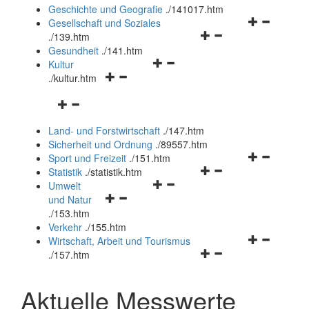
und
Geschichte und Geografie
.
/141017.htm
schließen
Navigationsm
Gesellschaft und Soziales
Navigationsmenü
öffnen
.
/139.htm
öffnen
und
Gesundheit
.
/141.htm
Navigationsmenü
und
schließen
Kultur
Navigationsmenü
öffnen
schließen
.
/kultur.htm
öffnen
und
Navigationsmenü
und
schließen
öffnen
schließen
Land- und Forstwirtschaft
.
/147.htm
und
Sicherheit und Ordnung
.
/89557.htm
schließen
Navigationsm
Sport und Freizeit
.
/151.htm
Navigationsmenü
öffnen
Statistik
.
/statistik.htm
Navigationsmenü
öffnen
und
Umwelt
Navigationsmenü
öffnen
und
schließen
und Natur
öffnen
und
schließen
.
/153.htm
und
schließen
Verkehr
.
/155.htm
schließen
Navigationsm
Wirtschaft, Arbeit und Tourismus
Navigationsmenü
öffnen
.
/157.htm
öffnen
und
und
schließen
Aktuelle Messwerte
schließen