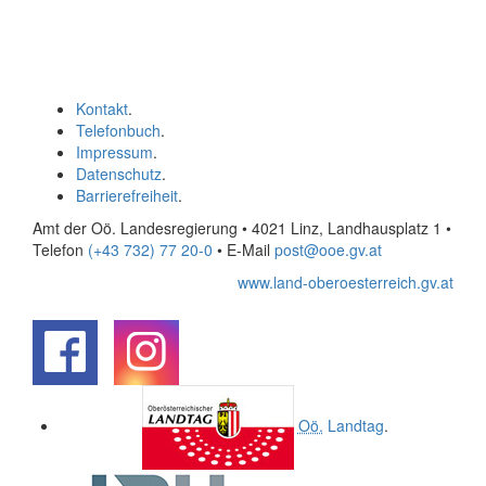
Kontakt
.
Telefonbuch
.
Impressum
.
Datenschutz
.
Barrierefreiheit
.
Amt der Oö. Landesregierung • 4021 Linz, Landhausplatz 1
•
Telefon
(+43 732) 77 20-0
• E-Mail
post@ooe.gv.at
www.land-oberoesterreich.gv.at
.
.
Oö.
Landtag
.