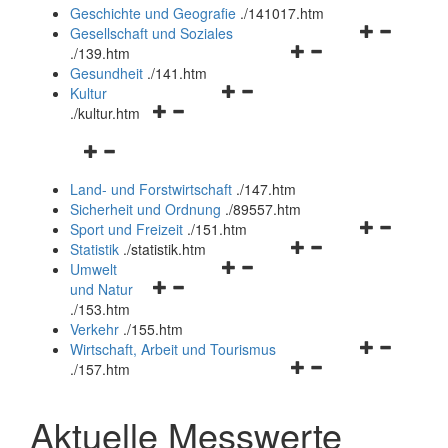
und
Geschichte und Geografie
.
/141017.htm
schließen
Navigationsm
Gesellschaft und Soziales
Navigationsmenü
öffnen
.
/139.htm
öffnen
und
Gesundheit
.
/141.htm
Navigationsmenü
und
schließen
Kultur
Navigationsmenü
öffnen
schließen
.
/kultur.htm
öffnen
und
Navigationsmenü
und
schließen
öffnen
schließen
Land- und Forstwirtschaft
.
/147.htm
und
Sicherheit und Ordnung
.
/89557.htm
schließen
Navigationsm
Sport und Freizeit
.
/151.htm
Navigationsmenü
öffnen
Statistik
.
/statistik.htm
Navigationsmenü
öffnen
und
Umwelt
Navigationsmenü
öffnen
und
schließen
und Natur
öffnen
und
schließen
.
/153.htm
und
schließen
Verkehr
.
/155.htm
schließen
Navigationsm
Wirtschaft, Arbeit und Tourismus
Navigationsmenü
öffnen
.
/157.htm
öffnen
und
und
schließen
Aktuelle Messwerte
schließen