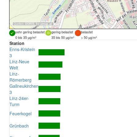
Quellen:
DORIS
,
basemap.at
sehr gering belastet
gering belastet
belastet
0 bis 35 µg/m³
35 bis 50 µg/m³
> 50 µg/m³
Station
Enns-Kristein
3
Linz-Neue
Welt
Linz-
Römerberg
Gallneukirchen
3
Linz-24er-
Turm
Feuerkogel
Grünbach