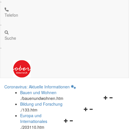
.
Telefon
.
Suche
.
Coronavirus: Aktuelle Informationen
Bauen und Wohnen
Navigationsm
.
/bauenundwohnen.htm
öffnen
Bildung und Forschung
Navigationsmenü
und
.
/133.htm
öffnen
schließen
Europa und
Navigationsmenü
und
Internationales
öffnen
schließen
.
/203110.htm