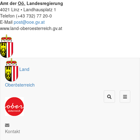
Amt der
Oö.
Landesregierung
4021 Linz • Landhausplatz 1
Telefon (+43 732) 77 20-0
E-Mail
post@ooe.gv.at
www.land-oberoesterreich.gv.at
Land
Oberösterreich
Kontakt