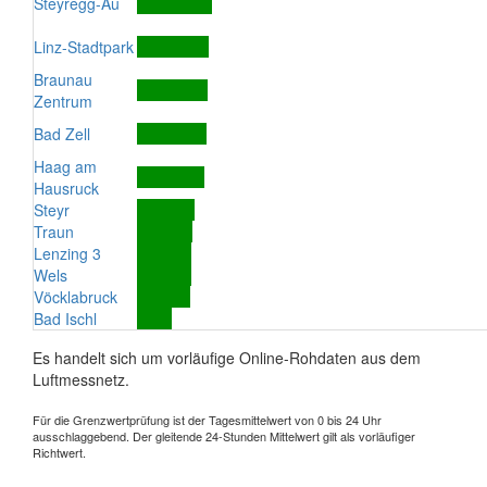
Steyregg-Au
Linz-Stadtpark
Braunau
Zentrum
Bad Zell
Haag am
Hausruck
Steyr
Traun
Lenzing 3
Wels
Vöcklabruck
Bad Ischl
Es handelt sich um vorläufige Online-Rohdaten aus dem
Luftmessnetz.
Für die Grenzwertprüfung ist der Tagesmittelwert von 0 bis 24 Uhr
ausschlaggebend. Der gleitende 24-Stunden Mittelwert gilt als vorläufiger
Richtwert.