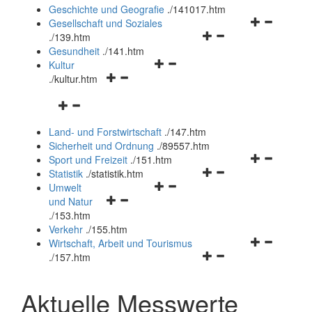
und
Geschichte und Geografie
.
/141017.htm
schließen
Navigationsm
Gesellschaft und Soziales
Navigationsmenü
öffnen
.
/139.htm
öffnen
und
Gesundheit
.
/141.htm
Navigationsmenü
und
schließen
Kultur
Navigationsmenü
öffnen
schließen
.
/kultur.htm
öffnen
und
Navigationsmenü
und
schließen
öffnen
schließen
Land- und Forstwirtschaft
.
/147.htm
und
Sicherheit und Ordnung
.
/89557.htm
schließen
Navigationsm
Sport und Freizeit
.
/151.htm
Navigationsmenü
öffnen
Statistik
.
/statistik.htm
Navigationsmenü
öffnen
und
Umwelt
Navigationsmenü
öffnen
und
schließen
und Natur
öffnen
und
schließen
.
/153.htm
und
schließen
Verkehr
.
/155.htm
schließen
Navigationsm
Wirtschaft, Arbeit und Tourismus
Navigationsmenü
öffnen
.
/157.htm
öffnen
und
und
schließen
Aktuelle Messwerte
schließen