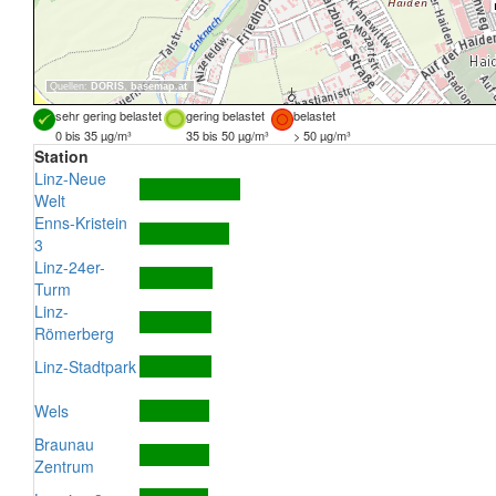
Quellen:
DORIS
,
basemap.at
sehr gering belastet
gering belastet
belastet
0 bis 35 µg/m³
35 bis 50 µg/m³
> 50 µg/m³
Station
Linz-Neue
Welt
Enns-Kristein
3
Linz-24er-
Turm
Linz-
Römerberg
Linz-Stadtpark
Wels
Braunau
Zentrum