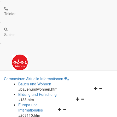
.
Telefon
.
Suche
.
Coronavirus: Aktuelle Informationen
Bauen und Wohnen
Navigationsm
.
/bauenundwohnen.htm
öffnen
Bildung und Forschung
Navigationsmenü
und
.
/133.htm
öffnen
schließen
Europa und
Navigationsmenü
und
Internationales
öffnen
schließen
.
/203110.htm