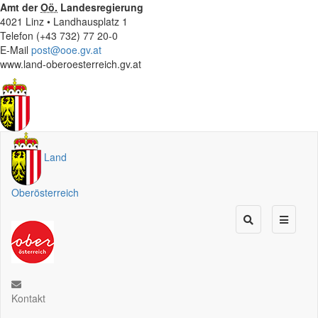
Amt der
Oö.
Landesregierung
4021 Linz • Landhausplatz 1
Telefon (+43 732) 77 20-0
E-Mail
post@ooe.gv.at
www.land-oberoesterreich.gv.at
Land
Oberösterreich
Kontakt