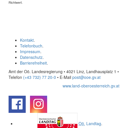
Richtwert.
Kontakt
.
Telefonbuch
.
Impressum
.
Datenschutz
.
Barrierefreiheit
.
Amt der Oö. Landesregierung • 4021 Linz, Landhausplatz 1
•
Telefon
(+43 732) 77 20-0
• E-Mail
post@ooe.gv.at
www.land-oberoesterreich.gv.at
.
.
Oö.
Landtag
.