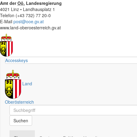
Amt der
Oö.
Landesregierung
4021 Linz • Landhausplatz 1
Telefon (+43 732) 77 20-0
E-Mail
post@ooe.gv.at
www.land-oberoesterreich.gv.at
Accesskeys
Land
Oberösterreich
Schnellsuche
Schnellsuche
Suchen