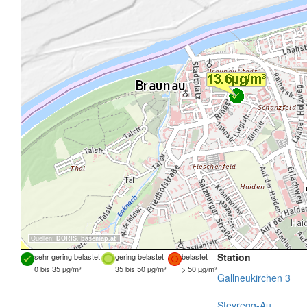
Quellen:
DORIS
,
basemap.at
Station
sehr gering belastet
gering belastet
belastet
0 bis 35 µg/m³
35 bis 50 µg/m³
> 50 µg/m³
Gallneukirchen 3
Steyregg-Au