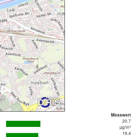
Messwert
20.7
µg/m³
19.4