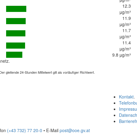
12.3
µg/m³
11.9
µg/m³
11.7
µg/m³
11.4
µg/m³
9.8 µg/m³
netz.
 gleitende 24-Stunden Mittelwert gilt als vorläufiger Richtwert.
Kontakt
.
Telefonb
Impress
Datensch
Barrierefr
efon
(+43 732) 77 20-0
• E-Mail
post@ooe.gv.at