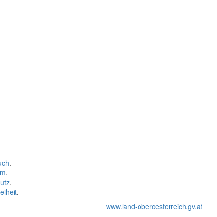
uch
.
um
.
utz
.
eiheit
.
www.land-oberoesterreich.gv.at