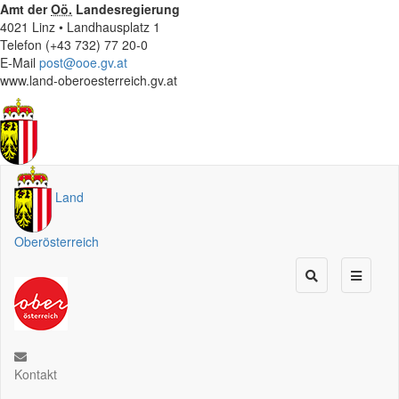
Amt der
Oö.
Landesregierung
4021 Linz • Landhausplatz 1
Telefon (+43 732) 77 20-0
E-Mail
post@ooe.gv.at
www.land-oberoesterreich.gv.at
Land
Oberösterreich
Kontakt