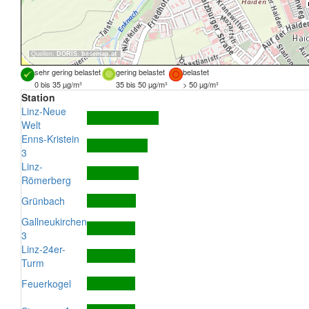
Quellen:
DORIS
,
basemap.at
sehr gering belastet
gering belastet
belastet
0 bis 35 µg/m³
35 bis 50 µg/m³
> 50 µg/m³
Station
Linz-Neue
Welt
Enns-Kristein
3
Linz-
Römerberg
Grünbach
Gallneukirchen
3
Linz-24er-
Turm
Feuerkogel