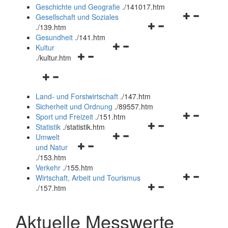
und
Geschichte und Geografie
.
/141017.htm
schließen
Navigationsm
Gesellschaft und Soziales
Navigationsmenü
öffnen
.
/139.htm
öffnen
und
Gesundheit
.
/141.htm
Navigationsmenü
und
schließen
Kultur
Navigationsmenü
öffnen
schließen
.
/kultur.htm
öffnen
und
Navigationsmenü
und
schließen
öffnen
schließen
Land- und Forstwirtschaft
.
/147.htm
und
Sicherheit und Ordnung
.
/89557.htm
schließen
Navigationsm
Sport und Freizeit
.
/151.htm
Navigationsmenü
öffnen
Statistik
.
/statistik.htm
Navigationsmenü
öffnen
und
Umwelt
Navigationsmenü
öffnen
und
schließen
und Natur
öffnen
und
schließen
.
/153.htm
und
schließen
Verkehr
.
/155.htm
schließen
Navigationsm
Wirtschaft, Arbeit und Tourismus
Navigationsmenü
öffnen
.
/157.htm
öffnen
und
und
schließen
Aktuelle Messwerte
schließen