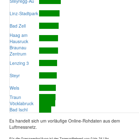
Steyregg-Au
Linz-Stadtpark
Bad Zell
Haag am
Hausruck
Braunau
Zentrum
Lenzing 3
Steyr
Wels
Traun
Vöcklabruck
Bad Ischl
Es handelt sich um vorläufige Online-Rohdaten aus dem
Luftmessnetz.
Für die Grenzwertprüfung ist der Tagesmittelwert von 0 bis 24 Uhr