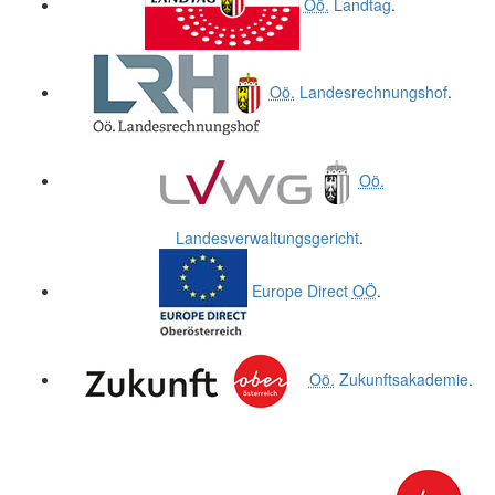
Oö.
Landtag
.
Oö.
Landesrechnungshof
.
Oö.
Landesverwaltungsgericht
.
Europe Direct
OÖ
.
Oö.
Zukunftsakademie
.