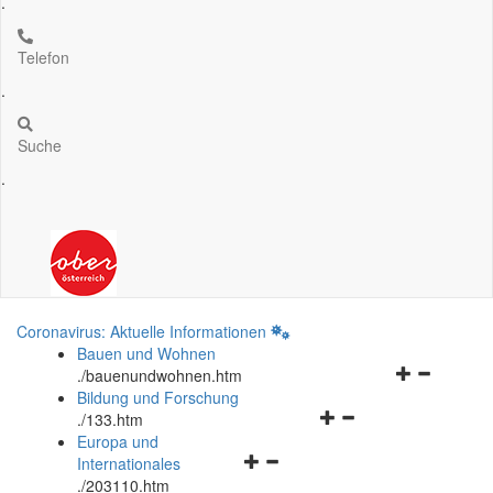
.
Telefon
.
Suche
.
Coronavirus: Aktuelle Informationen
Bauen und Wohnen
Navigationsm
.
/bauenundwohnen.htm
öffnen
Bildung und Forschung
Navigationsmenü
und
.
/133.htm
öffnen
schließen
Europa und
Navigationsmenü
und
Internationales
öffnen
schließen
.
/203110.htm