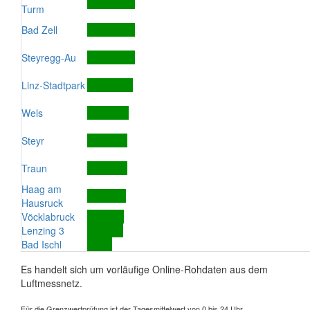
Turm
Bad Zell
Steyregg-Au
Linz-Stadtpark
Wels
Steyr
Traun
Haag am
Hausruck
Vöcklabruck
Lenzing 3
Bad Ischl
Es handelt sich um vorläufige Online-Rohdaten aus dem
Luftmessnetz.
Für die Grenzwertprüfung ist der Tagesmittelwert von 0 bis 24 Uhr