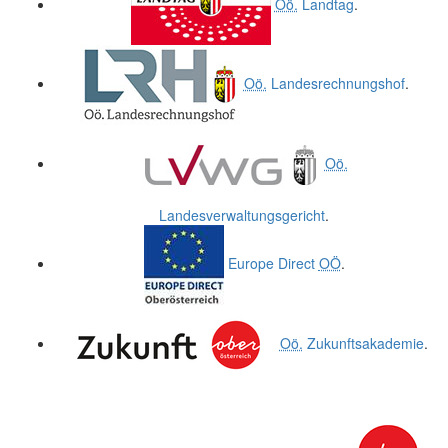
Oö.
Landtag
.
Oö.
Landesrechnungshof
.
Oö.
Landesverwaltungsgericht
.
Europe Direct
OÖ
.
Oö.
Zukunftsakademie
.