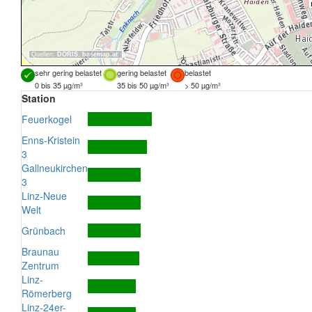
Quellen:
DORIS
,
basemap.at
sehr gering belastet
gering belastet
belastet
0 bis 35 µg/m³
35 bis 50 µg/m³
> 50 µg/m³
Station
Feuerkogel
Enns-Kristein
3
Gallneukirchen
3
Linz-Neue
Welt
Grünbach
Braunau
Zentrum
Linz-
Römerberg
Linz-24er-