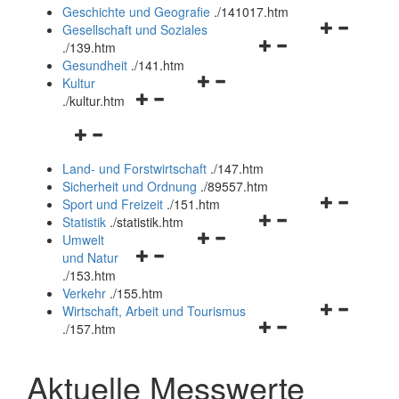
und
Geschichte und Geografie
.
/141017.htm
schließen
Navigationsm
Gesellschaft und Soziales
Navigationsmenü
öffnen
.
/139.htm
öffnen
und
Gesundheit
.
/141.htm
Navigationsmenü
und
schließen
Kultur
Navigationsmenü
öffnen
schließen
.
/kultur.htm
öffnen
und
Navigationsmenü
und
schließen
öffnen
schließen
Land- und Forstwirtschaft
.
/147.htm
und
Sicherheit und Ordnung
.
/89557.htm
schließen
Navigationsm
Sport und Freizeit
.
/151.htm
Navigationsmenü
öffnen
Statistik
.
/statistik.htm
Navigationsmenü
öffnen
und
Umwelt
Navigationsmenü
öffnen
und
schließen
und Natur
öffnen
und
schließen
.
/153.htm
und
schließen
Verkehr
.
/155.htm
schließen
Navigationsm
Wirtschaft, Arbeit und Tourismus
Navigationsmenü
öffnen
.
/157.htm
öffnen
und
und
schließen
Aktuelle Messwerte
schließen