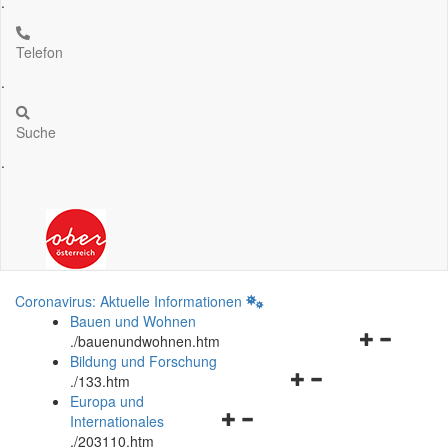
.
Telefon
.
Suche
.
Coronavirus: Aktuelle Informationen
Bauen und Wohnen
Navigationsm
.
/bauenundwohnen.htm
öffnen
Bildung und Forschung
Navigationsmenü
und
.
/133.htm
öffnen
schließen
Europa und
Navigationsmenü
und
Internationales
öffnen
schließen
.
/203110.htm