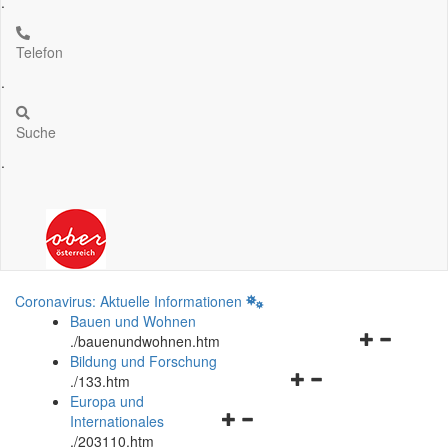
.
Telefon
.
Suche
.
Coronavirus: Aktuelle Informationen
Bauen und Wohnen
Navigationsm
.
/bauenundwohnen.htm
öffnen
Bildung und Forschung
Navigationsmenü
und
.
/133.htm
öffnen
schließen
Europa und
Navigationsmenü
und
Internationales
öffnen
schließen
.
/203110.htm