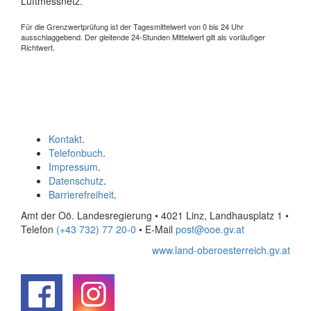
Luftmessnetz.
Für die Grenzwertprüfung ist der Tagesmittelwert von 0 bis 24 Uhr
ausschlaggebend. Der gleitende 24-Stunden Mittelwert gilt als vorläufiger
Richtwert.
Kontakt
.
Telefonbuch
.
Impressum
.
Datenschutz
.
Barrierefreiheit
.
Amt der Oö. Landesregierung • 4021 Linz, Landhausplatz 1
•
Telefon
(+43 732) 77 20-0
• E-Mail
post@ooe.gv.at
www.land-oberoesterreich.gv.at