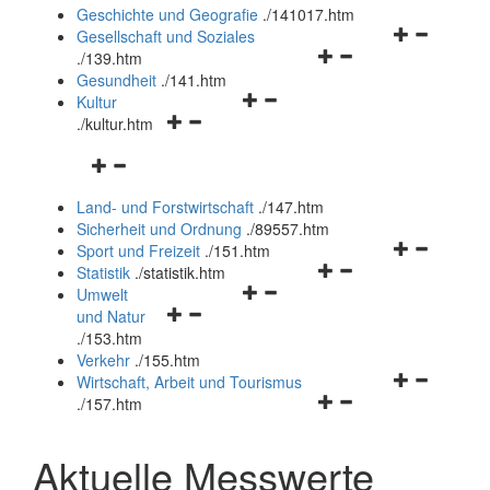
und
Geschichte und Geografie
.
/141017.htm
schließen
Navigationsm
Gesellschaft und Soziales
Navigationsmenü
öffnen
.
/139.htm
öffnen
und
Gesundheit
.
/141.htm
Navigationsmenü
und
schließen
Kultur
Navigationsmenü
öffnen
schließen
.
/kultur.htm
öffnen
und
Navigationsmenü
und
schließen
öffnen
schließen
Land- und Forstwirtschaft
.
/147.htm
und
Sicherheit und Ordnung
.
/89557.htm
schließen
Navigationsm
Sport und Freizeit
.
/151.htm
Navigationsmenü
öffnen
Statistik
.
/statistik.htm
Navigationsmenü
öffnen
und
Umwelt
Navigationsmenü
öffnen
und
schließen
und Natur
öffnen
und
schließen
.
/153.htm
und
schließen
Verkehr
.
/155.htm
schließen
Navigationsm
Wirtschaft, Arbeit und Tourismus
Navigationsmenü
öffnen
.
/157.htm
öffnen
und
und
schließen
Aktuelle Messwerte
schließen