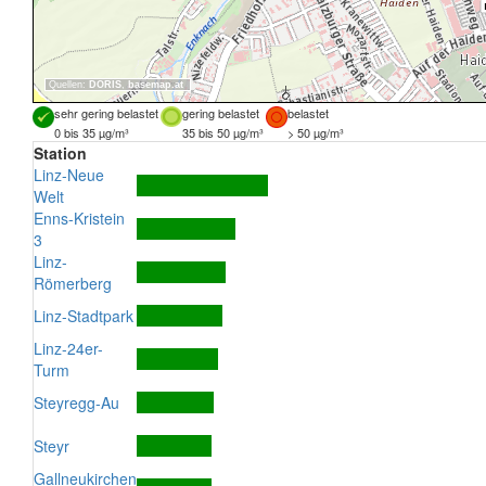
Quellen:
DORIS
,
basemap.at
sehr gering belastet
gering belastet
belastet
0 bis 35 µg/m³
35 bis 50 µg/m³
> 50 µg/m³
Station
Linz-Neue
Welt
Enns-Kristein
3
Linz-
Römerberg
Linz-Stadtpark
Linz-24er-
Turm
Steyregg-Au
Steyr
Gallneukirchen