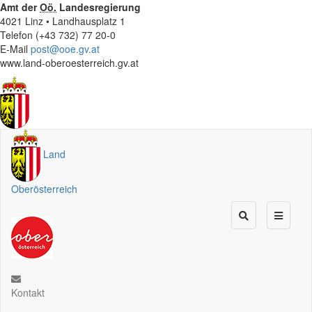
Amt der
Oö.
Landesregierung
4021 Linz • Landhausplatz 1
Telefon (+43 732) 77 20-0
E-Mail
post@ooe.gv.at
www.land-oberoesterreich.gv.at
Land
Oberösterreich
Kontakt