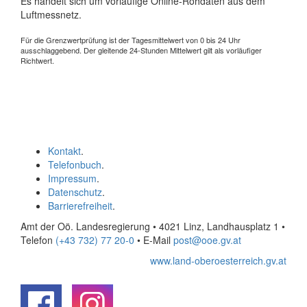
Es handelt sich um vorläufige Online-Rohdaten aus dem
Luftmessnetz.
Für die Grenzwertprüfung ist der Tagesmittelwert von 0 bis 24 Uhr
ausschlaggebend. Der gleitende 24-Stunden Mittelwert gilt als vorläufiger
Richtwert.
Kontakt
.
Telefonbuch
.
Impressum
.
Datenschutz
.
Barrierefreiheit
.
Amt der Oö. Landesregierung • 4021 Linz, Landhausplatz 1
•
Telefon
(+43 732) 77 20-0
• E-Mail
post@ooe.gv.at
www.land-oberoesterreich.gv.at