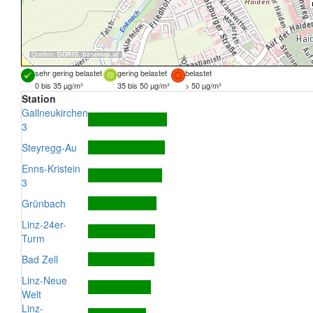
Quellen:
DORIS
,
basemap.at
sehr gering belastet
gering belastet
belastet
0 bis 35 µg/m³
35 bis 50 µg/m³
> 50 µg/m³
Station
Gallneukirchen
3
Steyregg-Au
Enns-Kristein
3
Grünbach
Linz-24er-
Turm
Bad Zell
Linz-Neue
Welt
Linz-