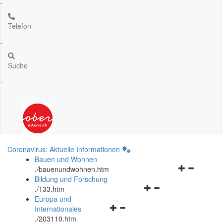
.
Telefon
.
Suche
.
Coronavirus: Aktuelle Informationen
Bauen und Wohnen
Navigationsm
.
/bauenundwohnen.htm
öffnen
Bildung und Forschung
Navigationsmenü
und
.
/133.htm
öffnen
schließen
Europa und
Navigationsmenü
und
Internationales
öffnen
schließen
.
/203110.htm