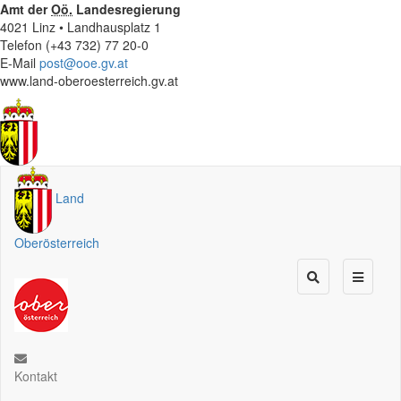
Amt der
Oö.
Landesregierung
4021 Linz • Landhausplatz 1
Telefon (+43 732) 77 20-0
E-Mail
post@ooe.gv.at
www.land-oberoesterreich.gv.at
Land
Oberösterreich
Kontakt