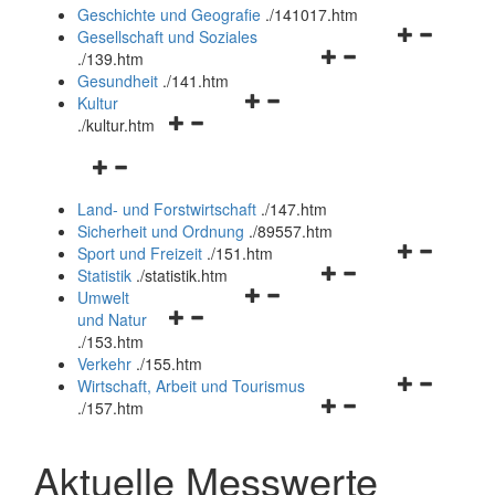
und
Geschichte und Geografie
.
/141017.htm
schließen
Navigationsm
Gesellschaft und Soziales
Navigationsmenü
öffnen
.
/139.htm
öffnen
und
Gesundheit
.
/141.htm
Navigationsmenü
und
schließen
Kultur
Navigationsmenü
öffnen
schließen
.
/kultur.htm
öffnen
und
Navigationsmenü
und
schließen
öffnen
schließen
Land- und Forstwirtschaft
.
/147.htm
und
Sicherheit und Ordnung
.
/89557.htm
schließen
Navigationsm
Sport und Freizeit
.
/151.htm
Navigationsmenü
öffnen
Statistik
.
/statistik.htm
Navigationsmenü
öffnen
und
Umwelt
Navigationsmenü
öffnen
und
schließen
und Natur
öffnen
und
schließen
.
/153.htm
und
schließen
Verkehr
.
/155.htm
schließen
Navigationsm
Wirtschaft, Arbeit und Tourismus
Navigationsmenü
öffnen
.
/157.htm
öffnen
und
und
schließen
Aktuelle Messwerte
schließen