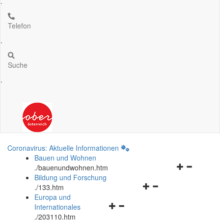
.
Telefon
.
Suche
.
Coronavirus: Aktuelle Informationen
Bauen und Wohnen
Navigationsm
.
/bauenundwohnen.htm
öffnen
Bildung und Forschung
Navigationsmenü
und
.
/133.htm
öffnen
schließen
Europa und
Navigationsmenü
und
Internationales
öffnen
schließen
.
/203110.htm