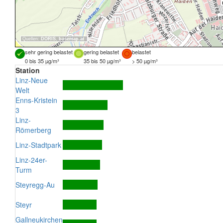
Quellen:
DORIS
,
basemap.at
sehr gering belastet
gering belastet
belastet
0 bis 35 µg/m³
35 bis 50 µg/m³
> 50 µg/m³
Station
Linz-Neue
Welt
Enns-Kristein
3
Linz-
Römerberg
Linz-Stadtpark
Linz-24er-
Turm
Steyregg-Au
Steyr
Gallneukirchen