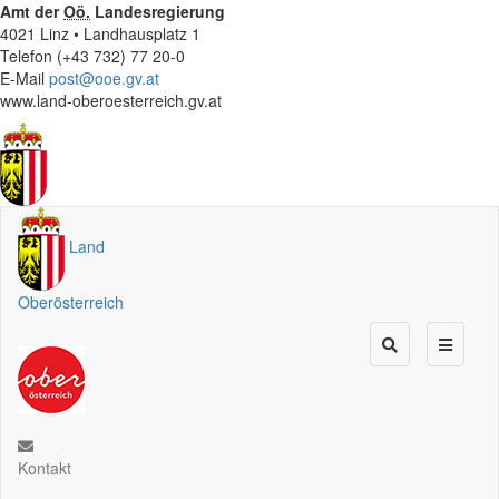
Amt der
Oö.
Landesregierung
4021 Linz • Landhausplatz 1
Telefon (+43 732) 77 20-0
E-Mail
post@ooe.gv.at
www.land-oberoesterreich.gv.at
Land
Oberösterreich
Kontakt