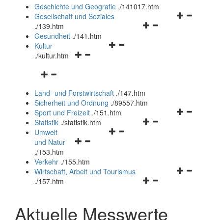
und
Geschichte und Geografie
.
/141017.htm
schließen
Navigationsm
Gesellschaft und Soziales
Navigationsmenü
öffnen
.
/139.htm
öffnen
und
Gesundheit
.
/141.htm
Navigationsmenü
und
schließen
Kultur
Navigationsmenü
öffnen
schließen
.
/kultur.htm
öffnen
und
Navigationsmenü
und
schließen
öffnen
schließen
Land- und Forstwirtschaft
.
/147.htm
und
Sicherheit und Ordnung
.
/89557.htm
schließen
Navigationsm
Sport und Freizeit
.
/151.htm
Navigationsmenü
öffnen
Statistik
.
/statistik.htm
Navigationsmenü
öffnen
und
Umwelt
Navigationsmenü
öffnen
und
schließen
und Natur
öffnen
und
schließen
.
/153.htm
und
schließen
Verkehr
.
/155.htm
schließen
Navigationsm
Wirtschaft, Arbeit und Tourismus
Navigationsmenü
öffnen
.
/157.htm
öffnen
und
und
schließen
Aktuelle Messwerte
schließen