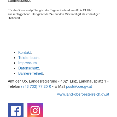
Luftmessnetz.
Für die Grenzwertprüfung ist der Tagesmittelwert von 0 bis 24 Uhr
ausschlaggebend. Der gleitende 24-Stunden Mittelwert gilt als vorläufiger
Richtwert.
Kontakt
.
Telefonbuch
.
Impressum
.
Datenschutz
.
Barrierefreiheit
.
Amt der Oö. Landesregierung • 4021 Linz, Landhausplatz 1
•
Telefon
(+43 732) 77 20-0
• E-Mail
post@ooe.gv.at
www.land-oberoesterreich.gv.at