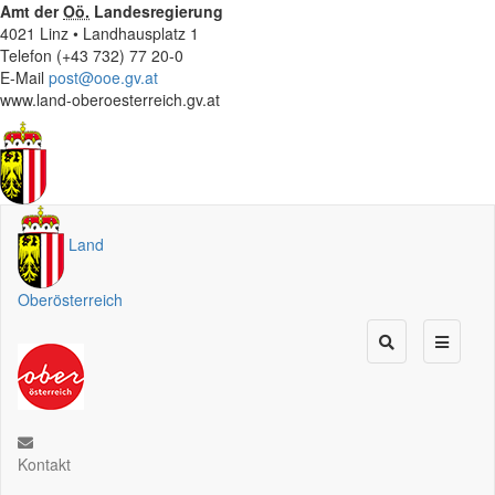
Amt der
Oö.
Landesregierung
4021 Linz • Landhausplatz 1
Telefon (+43 732) 77 20-0
E-Mail
post@ooe.gv.at
www.land-oberoesterreich.gv.at
Land
Oberösterreich
Kontakt