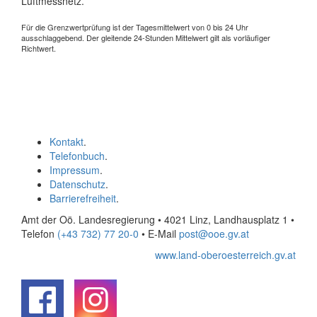
Luftmessnetz.
Für die Grenzwertprüfung ist der Tagesmittelwert von 0 bis 24 Uhr
ausschlaggebend. Der gleitende 24-Stunden Mittelwert gilt als vorläufiger
Richtwert.
Kontakt
.
Telefonbuch
.
Impressum
.
Datenschutz
.
Barrierefreiheit
.
Amt der Oö. Landesregierung • 4021 Linz, Landhausplatz 1
•
Telefon
(+43 732) 77 20-0
• E-Mail
post@ooe.gv.at
www.land-oberoesterreich.gv.at