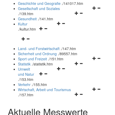
und
Geschichte und Geografie
.
/141017.htm
schließen
Navigationsm
Gesellschaft und Soziales
Navigationsmenü
öffnen
.
/139.htm
öffnen
und
Gesundheit
.
/141.htm
Navigationsmenü
und
schließen
Kultur
Navigationsmenü
öffnen
schließen
.
/kultur.htm
öffnen
und
Navigationsmenü
und
schließen
öffnen
schließen
Land- und Forstwirtschaft
.
/147.htm
und
Sicherheit und Ordnung
.
/89557.htm
schließen
Navigationsm
Sport und Freizeit
.
/151.htm
Navigationsmenü
öffnen
Statistik
.
/statistik.htm
Navigationsmenü
öffnen
und
Umwelt
Navigationsmenü
öffnen
und
schließen
und Natur
öffnen
und
schließen
.
/153.htm
und
schließen
Verkehr
.
/155.htm
schließen
Navigationsm
Wirtschaft, Arbeit und Tourismus
Navigationsmenü
öffnen
.
/157.htm
öffnen
und
und
schließen
Aktuelle Messwerte
schließen