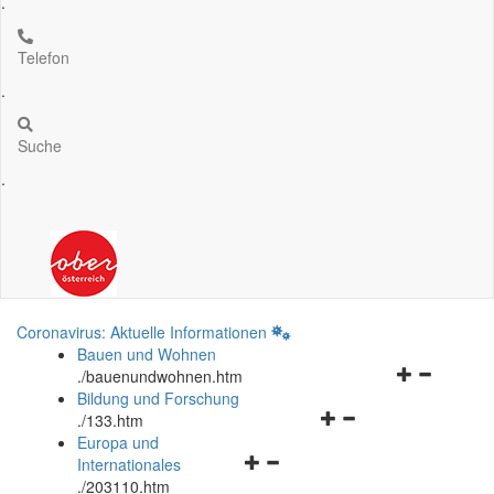
.
Telefon
.
Suche
.
Coronavirus: Aktuelle Informationen
Bauen und Wohnen
Navigationsm
.
/bauenundwohnen.htm
öffnen
Bildung und Forschung
Navigationsmenü
und
.
/133.htm
öffnen
schließen
Europa und
Navigationsmenü
und
Internationales
öffnen
schließen
.
/203110.htm