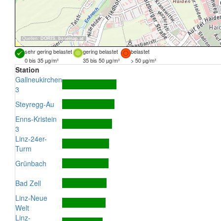
Quellen:
DORIS
,
basemap.at
sehr gering belastet
gering belastet
belastet
0 bis 35 µg/m³
35 bis 50 µg/m³
> 50 µg/m³
Station
Gallneukirchen
3
Steyregg-Au
Enns-Kristein
3
Linz-24er-
Turm
Grünbach
Bad Zell
Linz-Neue
Welt
Linz-