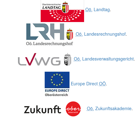
Oö.
Landtag
.
Oö.
Landesrechnungshof
.
Oö.
Landesverwaltungsgericht
.
Europe Direct
OÖ
.
Oö.
Zukunftsakademie
.