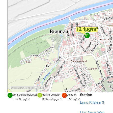
Quellen:
DORIS
,
basemap.at
Station
sehr gering belastet
gering belastet
belastet
0 bis 35 µg/m³
35 bis 50 µg/m³
> 50 µg/m³
Enns-Kristein 3
Linz-Neue Welt