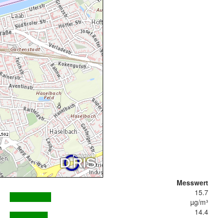
Messwert
15.7
µg/m³
14.4