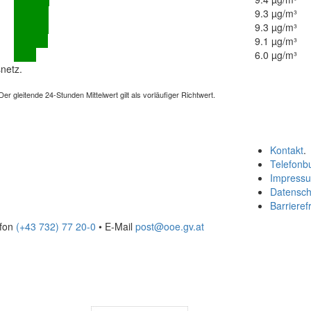
9.3 µg/m³
9.3 µg/m³
9.1 µg/m³
6.0 µg/m³
netz.
 gleitende 24-Stunden Mittelwert gilt als vorläufiger Richtwert.
Kontakt
.
Telefonb
Impress
Datensch
Barrierefr
efon
(+43 732) 77 20-0
• E-Mail
post@ooe.gv.at