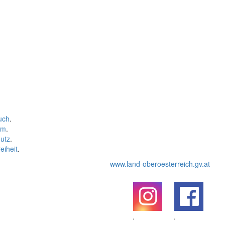
uch
.
um
.
utz
.
eiheit
.
www.land-oberoesterreich.gv.at
.
.