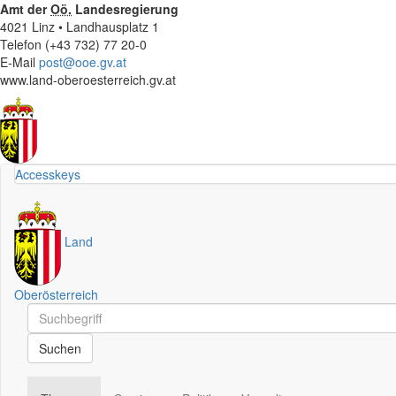
Amt der
Oö.
Landesregierung
4021 Linz • Landhausplatz 1
Telefon (+43 732) 77 20-0
E-Mail
post@ooe.gv.at
www.land-oberoesterreich.gv.at
Accesskeys
Land
Oberösterreich
Schnellsuche
Schnellsuche
Suchen