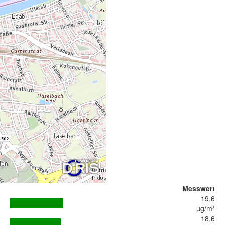
Messwert
19.6
µg/m³
18.6