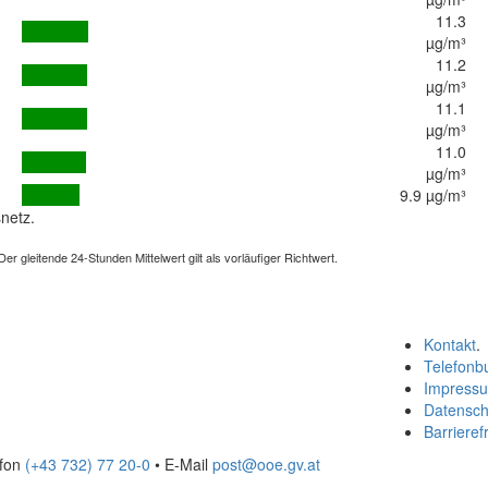
11.3
µg/m³
11.2
µg/m³
11.1
µg/m³
11.0
µg/m³
9.9 µg/m³
netz.
 gleitende 24-Stunden Mittelwert gilt als vorläufiger Richtwert.
Kontakt
.
Telefonb
Impress
Datensch
Barrierefr
efon
(+43 732) 77 20-0
• E-Mail
post@ooe.gv.at