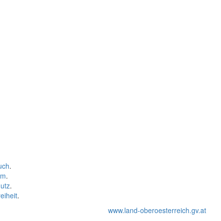
uch
.
um
.
utz
.
eiheit
.
www.land-oberoesterreich.gv.at