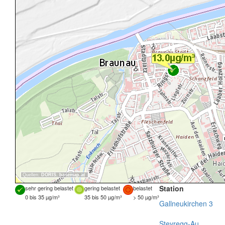
Quellen:
DORIS
,
basemap.at
Station
sehr gering belastet
gering belastet
belastet
0 bis 35 µg/m³
35 bis 50 µg/m³
> 50 µg/m³
Gallneukirchen 3
Steyregg-Au