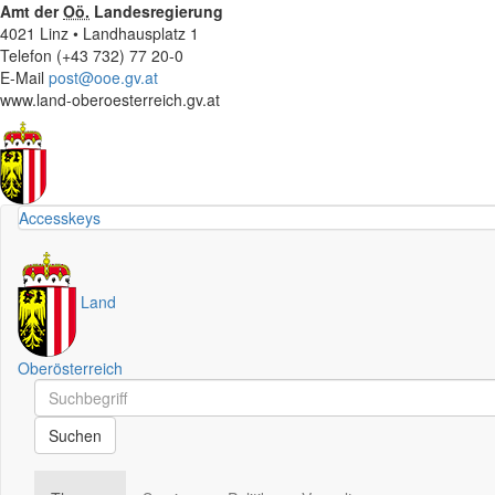
Amt der
Oö.
Landesregierung
4021 Linz • Landhausplatz 1
Telefon (+43 732) 77 20-0
E-Mail
post@ooe.gv.at
www.land-oberoesterreich.gv.at
Accesskeys
Land
Oberösterreich
Schnellsuche
Schnellsuche
Suchen