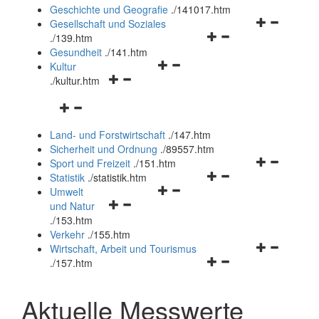
und
Geschichte und Geografie
.
/141017.htm
schließen
Navigationsm
Gesellschaft und Soziales
Navigationsmenü
öffnen
.
/139.htm
öffnen
und
Gesundheit
.
/141.htm
Navigationsmenü
und
schließen
Kultur
Navigationsmenü
öffnen
schließen
.
/kultur.htm
öffnen
und
Navigationsmenü
und
schließen
öffnen
schließen
Land- und Forstwirtschaft
.
/147.htm
und
Sicherheit und Ordnung
.
/89557.htm
schließen
Navigationsm
Sport und Freizeit
.
/151.htm
Navigationsmenü
öffnen
Statistik
.
/statistik.htm
Navigationsmenü
öffnen
und
Umwelt
Navigationsmenü
öffnen
und
schließen
und Natur
öffnen
und
schließen
.
/153.htm
und
schließen
Verkehr
.
/155.htm
schließen
Navigationsm
Wirtschaft, Arbeit und Tourismus
Navigationsmenü
öffnen
.
/157.htm
öffnen
und
und
schließen
Aktuelle Messwerte
schließen