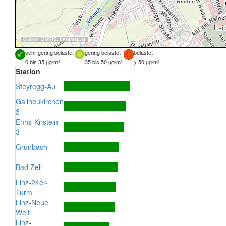
Quellen:
DORIS
,
basemap.at
sehr gering belastet
gering belastet
belastet
0 bis 35 µg/m³
35 bis 50 µg/m³
> 50 µg/m³
Station
Steyregg-Au
Gallneukirchen
3
Enns-Kristein
3
Grünbach
Bad Zell
Linz-24er-
Turm
Linz-Neue
Welt
Linz-