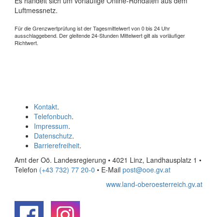
Es handelt sich um vorläufige Online-Rohdaten aus dem
Luftmessnetz.
Für die Grenzwertprüfung ist der Tagesmittelwert von 0 bis 24 Uhr
ausschlaggebend. Der gleitende 24-Stunden Mittelwert gilt als vorläufiger
Richtwert.
Kontakt
.
Telefonbuch
.
Impressum
.
Datenschutz
.
Barrierefreiheit
.
Amt der Oö. Landesregierung • 4021 Linz, Landhausplatz 1
•
Telefon
(+43 732) 77 20-0
• E-Mail
post@ooe.gv.at
www.land-oberoesterreich.gv.at