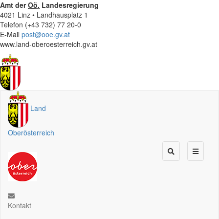
Amt der
Oö.
Landesregierung
4021 Linz • Landhausplatz 1
Telefon (+43 732) 77 20-0
E-Mail
post@ooe.gv.at
www.land-oberoesterreich.gv.at
Land
Oberösterreich
Kontakt