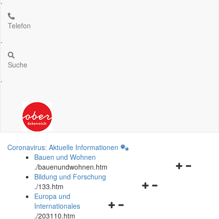
.
Telefon
.
Suche
.
Coronavirus: Aktuelle Informationen
Bauen und Wohnen
Navigationsm
.
/bauenundwohnen.htm
öffnen
Bildung und Forschung
Navigationsmenü
und
.
/133.htm
öffnen
schließen
Europa und
Navigationsmenü
und
Internationales
öffnen
schließen
.
/203110.htm