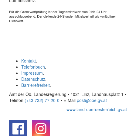
Luftmessnetz.
Für die Grenzwertprüfung ist der Tagesmittelwert von 0 bis 24 Uhr
ausschlaggebend. Der gleitende 24-Stunden Mittelwert gilt als vorläufiger
Richtwert.
Kontakt
.
Telefonbuch
.
Impressum
.
Datenschutz
.
Barrierefreiheit
.
Amt der Oö. Landesregierung • 4021 Linz, Landhausplatz 1
•
Telefon
(+43 732) 77 20-0
• E-Mail
post@ooe.gv.at
www.land-oberoesterreich.gv.at