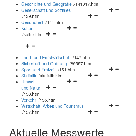
und
Geschichte und Geografie
.
/141017.htm
schließen
Navigationsm
Gesellschaft und Soziales
Navigationsmenü
öffnen
.
/139.htm
öffnen
und
Gesundheit
.
/141.htm
Navigationsmenü
und
schließen
Kultur
Navigationsmenü
öffnen
schließen
.
/kultur.htm
öffnen
und
Navigationsmenü
und
schließen
öffnen
schließen
Land- und Forstwirtschaft
.
/147.htm
und
Sicherheit und Ordnung
.
/89557.htm
schließen
Navigationsm
Sport und Freizeit
.
/151.htm
Navigationsmenü
öffnen
Statistik
.
/statistik.htm
Navigationsmenü
öffnen
und
Umwelt
Navigationsmenü
öffnen
und
schließen
und Natur
öffnen
und
schließen
.
/153.htm
und
schließen
Verkehr
.
/155.htm
schließen
Navigationsm
Wirtschaft, Arbeit und Tourismus
Navigationsmenü
öffnen
.
/157.htm
öffnen
und
und
schließen
Aktuelle Messwerte
schließen