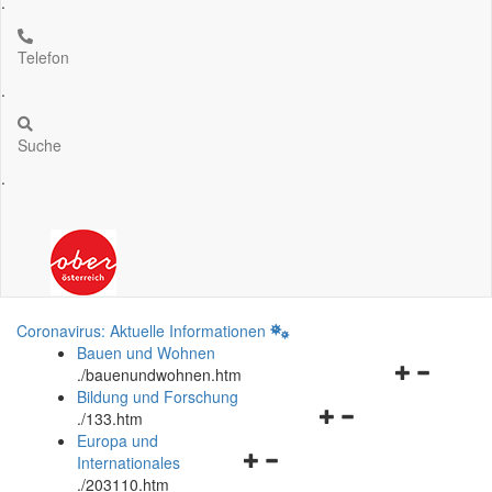
.
Telefon
.
Suche
.
Coronavirus: Aktuelle Informationen
Bauen und Wohnen
Navigationsm
.
/bauenundwohnen.htm
öffnen
Bildung und Forschung
Navigationsmenü
und
.
/133.htm
öffnen
schließen
Europa und
Navigationsmenü
und
Internationales
öffnen
schließen
.
/203110.htm