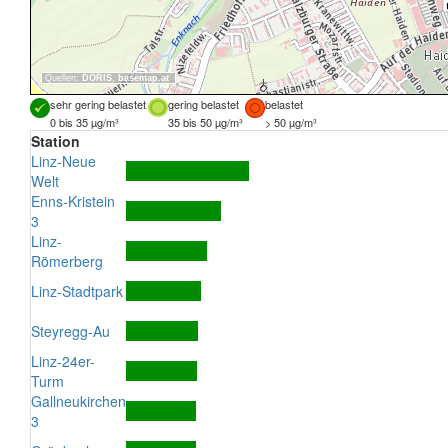
Quellen:
DORIS
,
basemap.at
sehr gering belastet
gering belastet
belastet
0 bis 35 µg/m³
35 bis 50 µg/m³
> 50 µg/m³
Station
Linz-Neue
Welt
Enns-Kristein
3
Linz-
Römerberg
Linz-Stadtpark
Steyregg-Au
Linz-24er-
Turm
Gallneukirchen
3