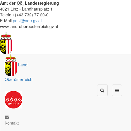
Amt der
Oö.
Landesregierung
4021 Linz • Landhausplatz 1
Telefon (+43 732) 77 20-0
E-Mail
post@ooe.gv.at
www.land-oberoesterreich.gv.at
Land
Oberösterreich
Kontakt