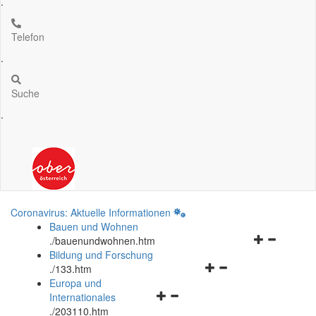
.
Telefon
.
Suche
.
Coronavirus: Aktuelle Informationen
Bauen und Wohnen
Navigationsm
.
/bauenundwohnen.htm
öffnen
Bildung und Forschung
Navigationsmenü
und
.
/133.htm
öffnen
schließen
Europa und
Navigationsmenü
und
Internationales
öffnen
schließen
.
/203110.htm