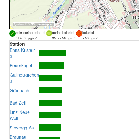
Quellen:
DORIS
,
basemap.at
sehr gering belastet
gering belastet
belastet
0 bis 35 µg/m³
35 bis 50 µg/m³
> 50 µg/m³
Station
Enns-Kristein
3
Feuerkogel
Gallneukirchen
3
Grünbach
Bad Zell
Linz-Neue
Welt
Steyregg-Au
Braunau