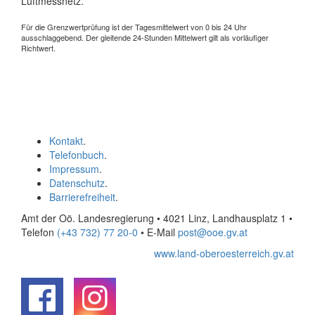
Luftmessnetz.
Für die Grenzwertprüfung ist der Tagesmittelwert von 0 bis 24 Uhr
ausschlaggebend. Der gleitende 24-Stunden Mittelwert gilt als vorläufiger
Richtwert.
Kontakt
.
Telefonbuch
.
Impressum
.
Datenschutz
.
Barrierefreiheit
.
Amt der Oö. Landesregierung • 4021 Linz, Landhausplatz 1
•
Telefon
(+43 732) 77 20-0
• E-Mail
post@ooe.gv.at
www.land-oberoesterreich.gv.at