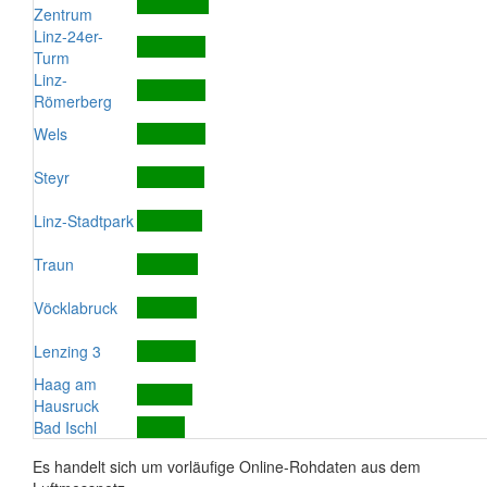
Zentrum
Linz-24er-
Turm
Linz-
Römerberg
Wels
Steyr
Linz-Stadtpark
Traun
Vöcklabruck
Lenzing 3
Haag am
Hausruck
Bad Ischl
Es handelt sich um vorläufige Online-Rohdaten aus dem