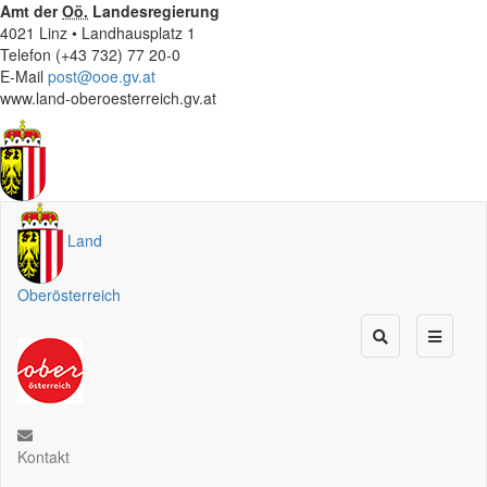
Amt der
Oö.
Landesregierung
4021 Linz • Landhausplatz 1
Telefon (+43 732) 77 20-0
E-Mail
post@ooe.gv.at
www.land-oberoesterreich.gv.at
Land
Oberösterreich
Kontakt