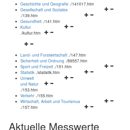
und
Geschichte und Geografie
.
/141017.htm
schließen
Navigationsm
Gesellschaft und Soziales
Navigationsmenü
öffnen
.
/139.htm
öffnen
und
Gesundheit
.
/141.htm
Navigationsmenü
und
schließen
Kultur
Navigationsmenü
öffnen
schließen
.
/kultur.htm
öffnen
und
Navigationsmenü
und
schließen
öffnen
schließen
Land- und Forstwirtschaft
.
/147.htm
und
Sicherheit und Ordnung
.
/89557.htm
schließen
Navigationsm
Sport und Freizeit
.
/151.htm
Navigationsmenü
öffnen
Statistik
.
/statistik.htm
Navigationsmenü
öffnen
und
Umwelt
Navigationsmenü
öffnen
und
schließen
und Natur
öffnen
und
schließen
.
/153.htm
und
schließen
Verkehr
.
/155.htm
schließen
Navigationsm
Wirtschaft, Arbeit und Tourismus
Navigationsmenü
öffnen
.
/157.htm
öffnen
und
und
schließen
Aktuelle Messwerte
schließen