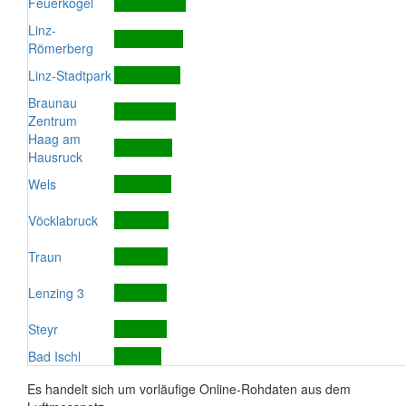
Feuerkogel
Linz-
Römerberg
Linz-Stadtpark
Braunau
Zentrum
Haag am
Hausruck
Wels
Vöcklabruck
Traun
Lenzing 3
Steyr
Bad Ischl
Es handelt sich um vorläufige Online-Rohdaten aus dem