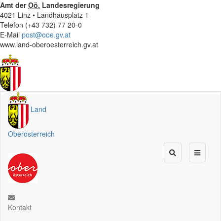
Amt der
Oö.
Landesregierung
4021 Linz • Landhausplatz 1
Telefon (+43 732) 77 20-0
E-Mail
post@ooe.gv.at
www.land-oberoesterreich.gv.at
Land
Oberösterreich
Kontakt