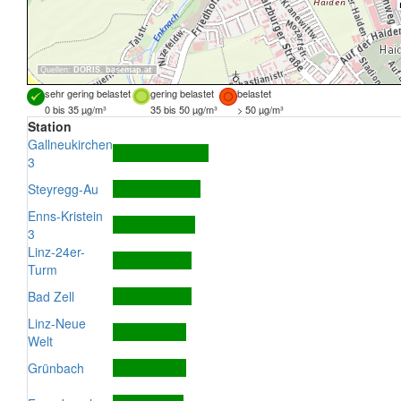
Quellen:
DORIS
,
basemap.at
sehr gering belastet
gering belastet
belastet
0 bis 35 µg/m³
35 bis 50 µg/m³
> 50 µg/m³
Station
Gallneukirchen
3
Steyregg-Au
Enns-Kristein
3
Linz-24er-
Turm
Bad Zell
Linz-Neue
Welt
Grünbach