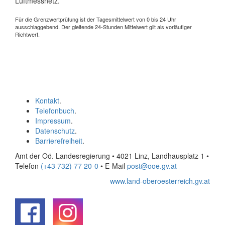
Luftmessnetz.
Für die Grenzwertprüfung ist der Tagesmittelwert von 0 bis 24 Uhr
ausschlaggebend. Der gleitende 24-Stunden Mittelwert gilt als vorläufiger
Richtwert.
Kontakt
.
Telefonbuch
.
Impressum
.
Datenschutz
.
Barrierefreiheit
.
Amt der Oö. Landesregierung • 4021 Linz, Landhausplatz 1
•
Telefon
(+43 732) 77 20-0
• E-Mail
post@ooe.gv.at
www.land-oberoesterreich.gv.at