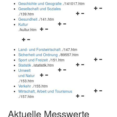
und
Geschichte und Geografie
.
/141017.htm
schließen
Navigationsm
Gesellschaft und Soziales
Navigationsmenü
öffnen
.
/139.htm
öffnen
und
Gesundheit
.
/141.htm
Navigationsmenü
und
schließen
Kultur
Navigationsmenü
öffnen
schließen
.
/kultur.htm
öffnen
und
Navigationsmenü
und
schließen
öffnen
schließen
Land- und Forstwirtschaft
.
/147.htm
und
Sicherheit und Ordnung
.
/89557.htm
schließen
Navigationsm
Sport und Freizeit
.
/151.htm
Navigationsmenü
öffnen
Statistik
.
/statistik.htm
Navigationsmenü
öffnen
und
Umwelt
Navigationsmenü
öffnen
und
schließen
und Natur
öffnen
und
schließen
.
/153.htm
und
schließen
Verkehr
.
/155.htm
schließen
Navigationsm
Wirtschaft, Arbeit und Tourismus
Navigationsmenü
öffnen
.
/157.htm
öffnen
und
und
schließen
Aktuelle Messwerte
schließen