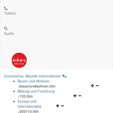
.
Telefon
.
Suche
.
Coronavirus: Aktuelle Informationen
Bauen und Wohnen
Navigationsm
.
/bauenundwohnen.htm
öffnen
Bildung und Forschung
Navigationsmenü
und
.
/133.htm
öffnen
schließen
Europa und
Navigationsmenü
und
Internationales
öffnen
schließen
.
/203110.htm