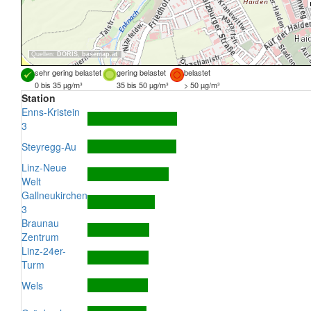
Quellen:
DORIS
,
basemap.at
sehr gering belastet
gering belastet
belastet
0 bis 35 µg/m³
35 bis 50 µg/m³
> 50 µg/m³
Station
Enns-Kristein
3
Steyregg-Au
Linz-Neue
Welt
Gallneukirchen
3
Braunau
Zentrum
Linz-24er-
Turm
Wels