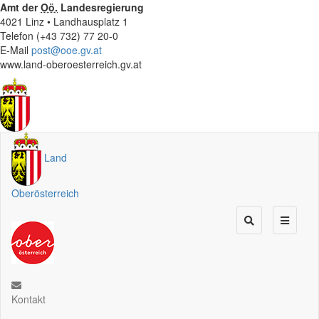
Amt der
Oö.
Landesregierung
4021 Linz • Landhausplatz 1
Telefon (+43 732) 77 20-0
E-Mail
post@ooe.gv.at
www.land-oberoesterreich.gv.at
Land
Oberösterreich
Kontakt