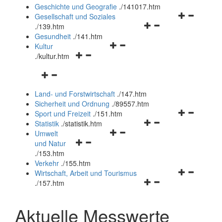
und
Geschichte und Geografie
.
/141017.htm
schließen
Navigationsm
Gesellschaft und Soziales
Navigationsmenü
öffnen
.
/139.htm
öffnen
und
Gesundheit
.
/141.htm
Navigationsmenü
und
schließen
Kultur
Navigationsmenü
öffnen
schließen
.
/kultur.htm
öffnen
und
Navigationsmenü
und
schließen
öffnen
schließen
Land- und Forstwirtschaft
.
/147.htm
und
Sicherheit und Ordnung
.
/89557.htm
schließen
Navigationsm
Sport und Freizeit
.
/151.htm
Navigationsmenü
öffnen
Statistik
.
/statistik.htm
Navigationsmenü
öffnen
und
Umwelt
Navigationsmenü
öffnen
und
schließen
und Natur
öffnen
und
schließen
.
/153.htm
und
schließen
Verkehr
.
/155.htm
schließen
Navigationsm
Wirtschaft, Arbeit und Tourismus
Navigationsmenü
öffnen
.
/157.htm
öffnen
und
und
schließen
Aktuelle Messwerte
schließen