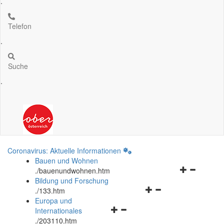
.
Telefon
.
Suche
.
Coronavirus: Aktuelle Informationen
Bauen und Wohnen
Navigationsm
.
/bauenundwohnen.htm
öffnen
Bildung und Forschung
Navigationsmenü
und
.
/133.htm
öffnen
schließen
Europa und
Navigationsmenü
und
Internationales
öffnen
schließen
.
/203110.htm