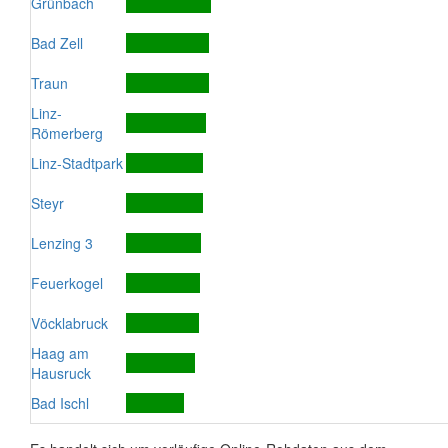
Grünbach
Bad Zell
Traun
Linz-
Römerberg
Linz-Stadtpark
Steyr
Lenzing 3
Feuerkogel
Vöcklabruck
Haag am
Hausruck
Bad Ischl