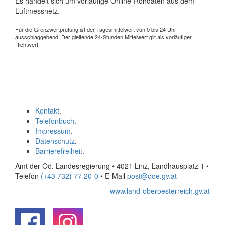
Es handelt sich um vorläufige Online-Rohdaten aus dem
Luftmessnetz.
Für die Grenzwertprüfung ist der Tagesmittelwert von 0 bis 24 Uhr
ausschlaggebend. Der gleitende 24-Stunden Mittelwert gilt als vorläufiger
Richtwert.
Kontakt
.
Telefonbuch
.
Impressum
.
Datenschutz
.
Barrierefreiheit
.
Amt der Oö. Landesregierung • 4021 Linz, Landhausplatz 1
•
Telefon
(+43 732) 77 20-0
• E-Mail
post@ooe.gv.at
www.land-oberoesterreich.gv.at