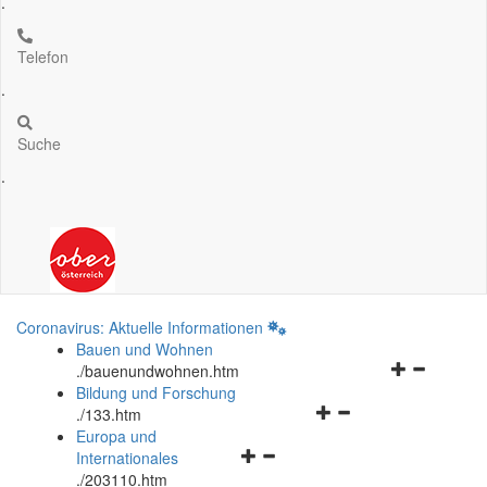
.
Telefon
.
Suche
.
Coronavirus: Aktuelle Informationen
Bauen und Wohnen
Navigationsm
.
/bauenundwohnen.htm
öffnen
Bildung und Forschung
Navigationsmenü
und
.
/133.htm
öffnen
schließen
Europa und
Navigationsmenü
und
Internationales
öffnen
schließen
.
/203110.htm