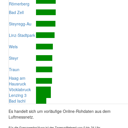
Römerberg
Bad Zell
Steyregg-Au
Linz-Stadtpark
Wels
Steyr
Traun
Haag am
Hausruck
Vöcklabruck
Lenzing 3
Bad Ischl
Es handelt sich um vorläufige Online-Rohdaten aus dem
Luftmessnetz.
Für die Grenzwertprüfung ist der Tagesmittelwert von 0 bis 24 Uhr