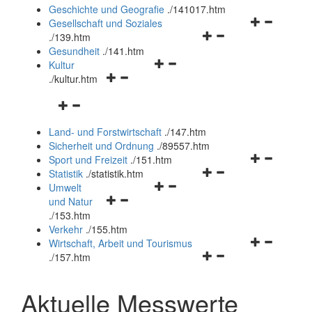
und
Geschichte und Geografie
.
/141017.htm
schließen
Navigationsm
Gesellschaft und Soziales
Navigationsmenü
öffnen
.
/139.htm
öffnen
und
Gesundheit
.
/141.htm
Navigationsmenü
und
schließen
Kultur
Navigationsmenü
öffnen
schließen
.
/kultur.htm
öffnen
und
Navigationsmenü
und
schließen
öffnen
schließen
Land- und Forstwirtschaft
.
/147.htm
und
Sicherheit und Ordnung
.
/89557.htm
schließen
Navigationsm
Sport und Freizeit
.
/151.htm
Navigationsmenü
öffnen
Statistik
.
/statistik.htm
Navigationsmenü
öffnen
und
Umwelt
Navigationsmenü
öffnen
und
schließen
und Natur
öffnen
und
schließen
.
/153.htm
und
schließen
Verkehr
.
/155.htm
schließen
Navigationsm
Wirtschaft, Arbeit und Tourismus
Navigationsmenü
öffnen
.
/157.htm
öffnen
und
und
schließen
Aktuelle Messwerte
schließen