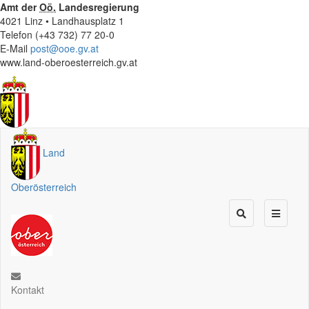
Amt der
Oö.
Landesregierung
4021 Linz • Landhausplatz 1
Telefon (+43 732) 77 20-0
E-Mail
post@ooe.gv.at
www.land-oberoesterreich.gv.at
Land
Oberösterreich
Kontakt