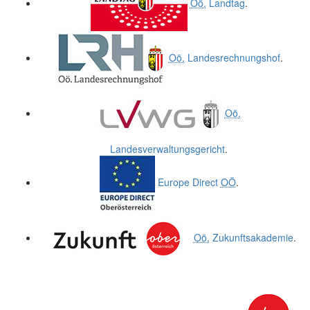
Oö.
Landtag
.
Oö.
Landesrechnungshof
.
Oö.
Landesverwaltungsgericht
.
Europe Direct
OÖ
.
Oö.
Zukunftsakademie
.