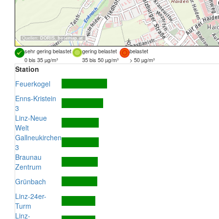
Quellen:
DORIS
,
basemap.at
sehr gering belastet
gering belastet
belastet
0 bis 35 µg/m³
35 bis 50 µg/m³
> 50 µg/m³
Station
Feuerkogel
Enns-Kristein
3
Linz-Neue
Welt
Gallneukirchen
3
Braunau
Zentrum
Grünbach
Linz-24er-
Turm
Linz-