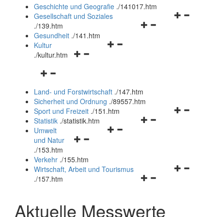
und
Geschichte und Geografie
.
/141017.htm
schließen
Navigationsm
Gesellschaft und Soziales
Navigationsmenü
öffnen
.
/139.htm
öffnen
und
Gesundheit
.
/141.htm
Navigationsmenü
und
schließen
Kultur
Navigationsmenü
öffnen
schließen
.
/kultur.htm
öffnen
und
Navigationsmenü
und
schließen
öffnen
schließen
Land- und Forstwirtschaft
.
/147.htm
und
Sicherheit und Ordnung
.
/89557.htm
schließen
Navigationsm
Sport und Freizeit
.
/151.htm
Navigationsmenü
öffnen
Statistik
.
/statistik.htm
Navigationsmenü
öffnen
und
Umwelt
Navigationsmenü
öffnen
und
schließen
und Natur
öffnen
und
schließen
.
/153.htm
und
schließen
Verkehr
.
/155.htm
schließen
Navigationsm
Wirtschaft, Arbeit und Tourismus
Navigationsmenü
öffnen
.
/157.htm
öffnen
und
und
schließen
Aktuelle Messwerte
schließen