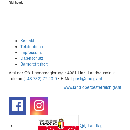
Richtwert.
Kontakt
.
Telefonbuch
.
Impressum
.
Datenschutz
.
Barrierefreiheit
.
Amt der Oö. Landesregierung • 4021 Linz, Landhausplatz 1
•
Telefon
(+43 732) 77 20-0
• E-Mail
post@ooe.gv.at
www.land-oberoesterreich.gv.at
.
.
Oö.
Landtag
.