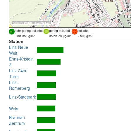
Quellen:
DORIS
,
basemap.at
sehr gering belastet
gering belastet
belastet
0 bis 35 µg/m³
35 bis 50 µg/m³
> 50 µg/m³
Station
Linz-Neue
Welt
Enns-Kristein
3
Linz-24er-
Turm
Linz-
Römerberg
Linz-Stadtpark
Wels
Braunau
Zentrum