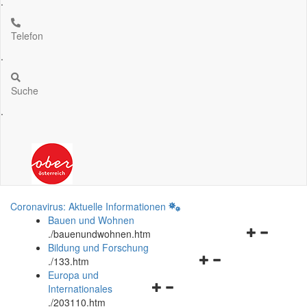
.
Telefon
.
Suche
.
Coronavirus: Aktuelle Informationen
Bauen und Wohnen
Navigationsm
.
/bauenundwohnen.htm
öffnen
Bildung und Forschung
Navigationsmenü
und
.
/133.htm
öffnen
schließen
Europa und
Navigationsmenü
und
Internationales
öffnen
schließen
.
/203110.htm