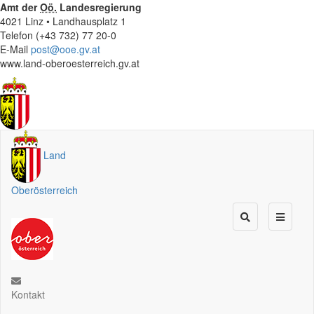
Amt der
Oö.
Landesregierung
4021 Linz • Landhausplatz 1
Telefon (+43 732) 77 20-0
E-Mail
post@ooe.gv.at
www.land-oberoesterreich.gv.at
Land
Oberösterreich
Kontakt