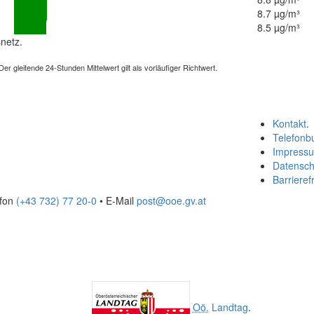
8.7 µg/m³
8.5 µg/m³
netz.
 gleitende 24-Stunden Mittelwert gilt als vorläufiger Richtwert.
Kontakt
.
Telefonb
Impress
Datensch
Barrierefr
efon
(+43 732) 77 20-0
• E-Mail
post@ooe.gv.at
Oö.
Landtag
.