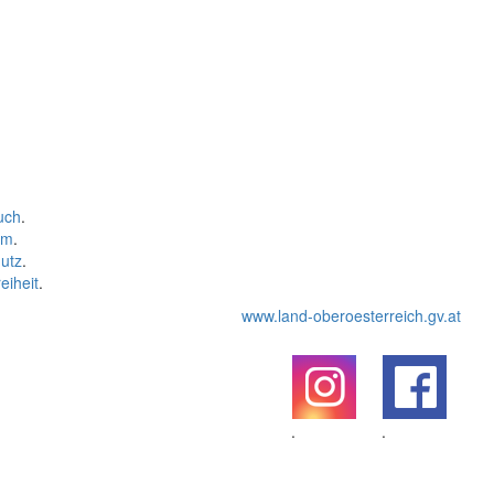
uch
.
um
.
utz
.
eiheit
.
www.land-oberoesterreich.gv.at
.
.