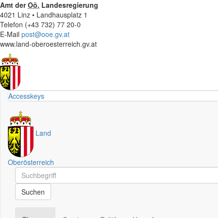
Amt der
Oö.
Landesregierung
4021 Linz • Landhausplatz 1
Telefon (+43 732) 77 20-0
E-Mail
post@ooe.gv.at
www.land-oberoesterreich.gv.at
Accesskeys
Land
Oberösterreich
Schnellsuche
Schnellsuche
Suchen