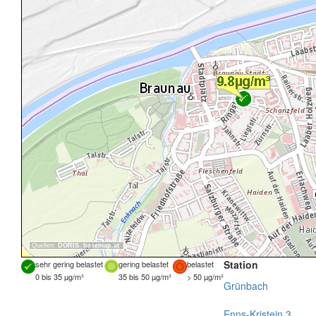
Quellen:
DORIS
,
basemap.at
Station
sehr gering belastet
gering belastet
belastet
0 bis 35 µg/m³
35 bis 50 µg/m³
> 50 µg/m³
Grünbach
Enns-Kristein 3