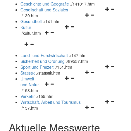
und
Geschichte und Geografie
.
/141017.htm
schließen
Navigationsm
Gesellschaft und Soziales
Navigationsmenü
öffnen
.
/139.htm
öffnen
und
Gesundheit
.
/141.htm
Navigationsmenü
und
schließen
Kultur
Navigationsmenü
öffnen
schließen
.
/kultur.htm
öffnen
und
Navigationsmenü
und
schließen
öffnen
schließen
Land- und Forstwirtschaft
.
/147.htm
und
Sicherheit und Ordnung
.
/89557.htm
schließen
Navigationsm
Sport und Freizeit
.
/151.htm
Navigationsmenü
öffnen
Statistik
.
/statistik.htm
Navigationsmenü
öffnen
und
Umwelt
Navigationsmenü
öffnen
und
schließen
und Natur
öffnen
und
schließen
.
/153.htm
und
schließen
Verkehr
.
/155.htm
schließen
Navigationsm
Wirtschaft, Arbeit und Tourismus
Navigationsmenü
öffnen
.
/157.htm
öffnen
und
und
schließen
Aktuelle Messwerte
schließen