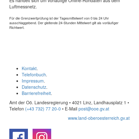
Es handelt sich um vorläufige Online-Rohdaten aus dem
Luftmessnetz.
Für die Grenzwertprüfung ist der Tagesmittelwert von 0 bis 24 Uhr
ausschlaggebend. Der gleitende 24-Stunden Mittelwert gilt als vorläufiger
Richtwert.
Kontakt
.
Telefonbuch
.
Impressum
.
Datenschutz
.
Barrierefreiheit
.
Amt der Oö. Landesregierung • 4021 Linz, Landhausplatz 1
•
Telefon
(+43 732) 77 20-0
• E-Mail
post@ooe.gv.at
www.land-oberoesterreich.gv.at