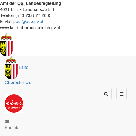
Amt der
Oö.
Landesregierung
4021 Linz • Landhausplatz 1
Telefon (+43 732) 77 20-0
E-Mail
post@ooe.gv.at
www.land-oberoesterreich.gv.at
Land
Oberösterreich
Kontakt