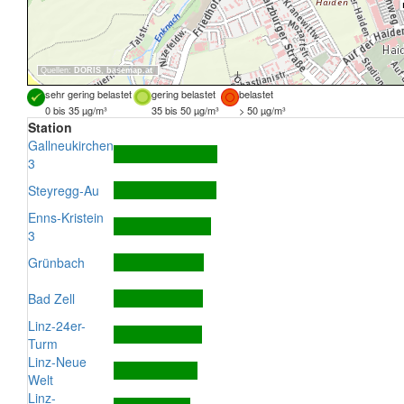
Quellen:
DORIS
,
basemap.at
sehr gering belastet
gering belastet
belastet
0 bis 35 µg/m³
35 bis 50 µg/m³
> 50 µg/m³
Station
Gallneukirchen
3
Steyregg-Au
Enns-Kristein
3
Grünbach
Bad Zell
Linz-24er-
Turm
Linz-Neue
Welt
Linz-