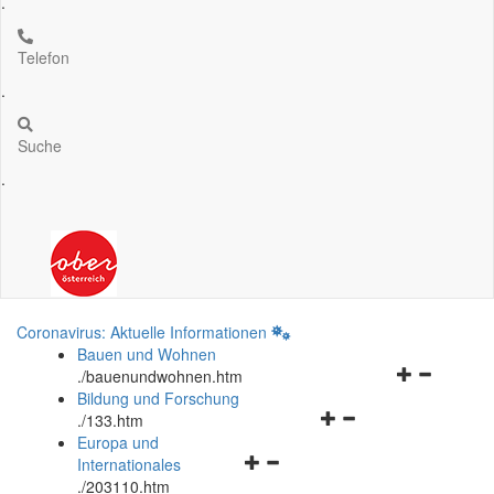
.
Telefon
.
Suche
.
Coronavirus: Aktuelle Informationen
Bauen und Wohnen
Navigationsm
.
/bauenundwohnen.htm
öffnen
Bildung und Forschung
Navigationsmenü
und
.
/133.htm
öffnen
schließen
Europa und
Navigationsmenü
und
Internationales
öffnen
schließen
.
/203110.htm