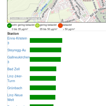
Quellen:
DORIS
,
basemap.at
sehr gering belastet
gering belastet
belastet
0 bis 35 µg/m³
35 bis 50 µg/m³
> 50 µg/m³
Station
Enns-Kristein
3
Steyregg-Au
Gallneukirchen
3
Bad Zell
Linz-24er-
Turm
Grünbach
Linz-Neue
Welt