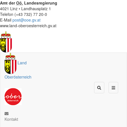
Amt der
Oö.
Landesregierung
4021 Linz • Landhausplatz 1
Telefon (+43 732) 77 20-0
E-Mail
post@ooe.gv.at
www.land-oberoesterreich.gv.at
Land
Oberösterreich
Kontakt