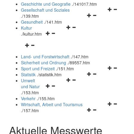
und
Geschichte und Geografie
.
/141017.htm
schließen
Navigationsm
Gesellschaft und Soziales
Navigationsmenü
öffnen
.
/139.htm
öffnen
und
Gesundheit
.
/141.htm
Navigationsmenü
und
schließen
Kultur
Navigationsmenü
öffnen
schließen
.
/kultur.htm
öffnen
und
Navigationsmenü
und
schließen
öffnen
schließen
Land- und Forstwirtschaft
.
/147.htm
und
Sicherheit und Ordnung
.
/89557.htm
schließen
Navigationsm
Sport und Freizeit
.
/151.htm
Navigationsmenü
öffnen
Statistik
.
/statistik.htm
Navigationsmenü
öffnen
und
Umwelt
Navigationsmenü
öffnen
und
schließen
und Natur
öffnen
und
schließen
.
/153.htm
und
schließen
Verkehr
.
/155.htm
schließen
Navigationsm
Wirtschaft, Arbeit und Tourismus
Navigationsmenü
öffnen
.
/157.htm
öffnen
und
und
schließen
Aktuelle Messwerte
schließen