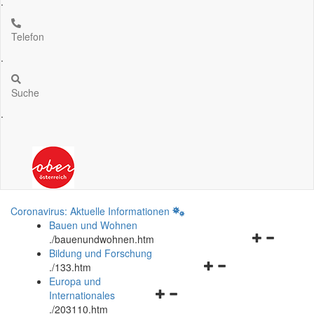
.
Telefon
.
Suche
.
Coronavirus: Aktuelle Informationen
Bauen und Wohnen
Navigationsm
.
/bauenundwohnen.htm
öffnen
Bildung und Forschung
Navigationsmenü
und
.
/133.htm
öffnen
schließen
Europa und
Navigationsmenü
und
Internationales
öffnen
schließen
.
/203110.htm