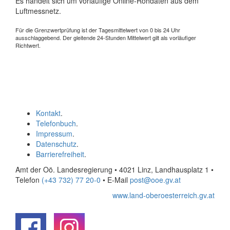
Es handelt sich um vorläufige Online-Rohdaten aus dem
Luftmessnetz.
Für die Grenzwertprüfung ist der Tagesmittelwert von 0 bis 24 Uhr
ausschlaggebend. Der gleitende 24-Stunden Mittelwert gilt als vorläufiger
Richtwert.
Kontakt
.
Telefonbuch
.
Impressum
.
Datenschutz
.
Barrierefreiheit
.
Amt der Oö. Landesregierung • 4021 Linz, Landhausplatz 1
•
Telefon
(+43 732) 77 20-0
• E-Mail
post@ooe.gv.at
www.land-oberoesterreich.gv.at