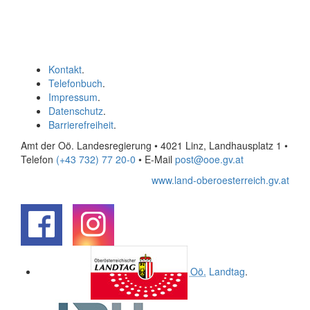
Kontakt
.
Telefonbuch
.
Impressum
.
Datenschutz
.
Barrierefreiheit
.
Amt der Oö. Landesregierung • 4021 Linz, Landhausplatz 1
•
Telefon
(+43 732) 77 20-0
• E-Mail
post@ooe.gv.at
www.land-oberoesterreich.gv.at
.
.
Oö.
Landtag
.