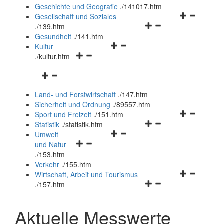
und
Geschichte und Geografie
.
/141017.htm
schließen
Navigationsm
Gesellschaft und Soziales
Navigationsmenü
öffnen
.
/139.htm
öffnen
und
Gesundheit
.
/141.htm
Navigationsmenü
und
schließen
Kultur
Navigationsmenü
öffnen
schließen
.
/kultur.htm
öffnen
und
Navigationsmenü
und
schließen
öffnen
schließen
Land- und Forstwirtschaft
.
/147.htm
und
Sicherheit und Ordnung
.
/89557.htm
schließen
Navigationsm
Sport und Freizeit
.
/151.htm
Navigationsmenü
öffnen
Statistik
.
/statistik.htm
Navigationsmenü
öffnen
und
Umwelt
Navigationsmenü
öffnen
und
schließen
und Natur
öffnen
und
schließen
.
/153.htm
und
schließen
Verkehr
.
/155.htm
schließen
Navigationsm
Wirtschaft, Arbeit und Tourismus
Navigationsmenü
öffnen
.
/157.htm
öffnen
und
und
schließen
Aktuelle Messwerte
schließen