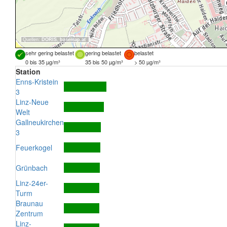
Quellen:
DORIS
,
basemap.at
sehr gering belastet
gering belastet
belastet
0 bis 35 µg/m³
35 bis 50 µg/m³
> 50 µg/m³
Station
Enns-Kristein
3
Linz-Neue
Welt
Gallneukirchen
3
Feuerkogel
Grünbach
Linz-24er-
Turm
Braunau
Zentrum
Linz-