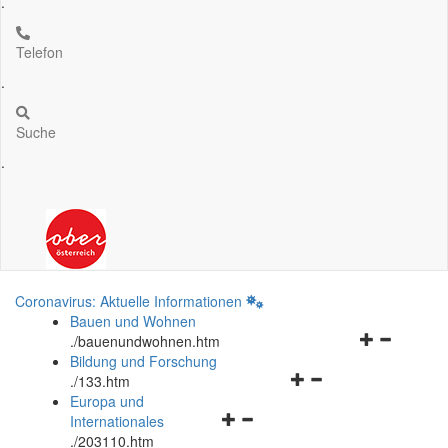
.
Telefon
.
Suche
.
Coronavirus: Aktuelle Informationen
Bauen und Wohnen
Navigationsm
.
/bauenundwohnen.htm
öffnen
Bildung und Forschung
Navigationsmenü
und
.
/133.htm
öffnen
schließen
Europa und
Navigationsmenü
und
Internationales
öffnen
schließen
.
/203110.htm