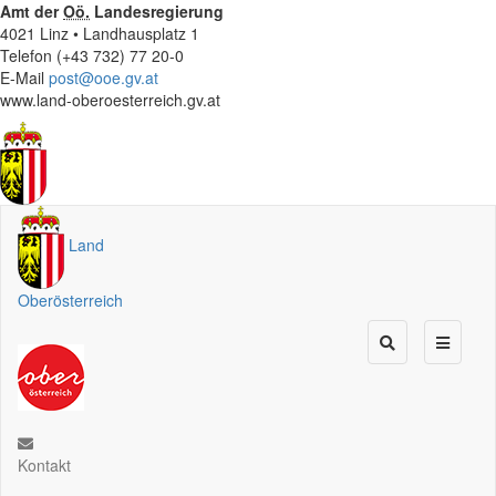
Amt der
Oö.
Landesregierung
4021 Linz • Landhausplatz 1
Telefon (+43 732) 77 20-0
E-Mail
post@ooe.gv.at
www.land-oberoesterreich.gv.at
Land
Oberösterreich
Kontakt