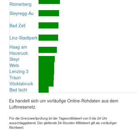
Römerberg
Steyregg-Au
Bad Zell
Linz-Stadtpark
Haag am
Hausruck
Steyr
Wels
Lenzing 3
Traun
Vöcklabruck
Bad Ischl
Es handelt sich um vorläufige Online-Rohdaten aus dem
Luftmessnetz.
Für die Grenzwertprüfung ist der Tagesmittelwert von 0 bis 24 Uhr
ausschlaggebend. Der gleitende 24-Stunden Mittelwert gilt als vorläufiger
Richtwert.