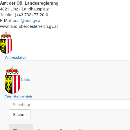
Amt der
Oö.
Landesregierung
4021 Linz • Landhausplatz 1
Telefon (+43 732) 77 20-0
E-Mail
post@ooe.gv.at
www.land-oberoesterreich.gv.at
Accesskeys
Land
Oberösterreich
Schnellsuche
Schnellsuche
Suchen