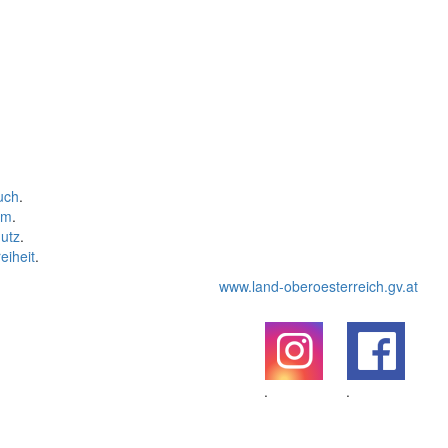
uch
.
um
.
utz
.
eiheit
.
www.land-oberoesterreich.gv.at
.
.