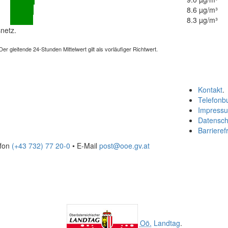
8.6 µg/m³
8.3 µg/m³
netz.
 gleitende 24-Stunden Mittelwert gilt als vorläufiger Richtwert.
Kontakt
.
Telefonb
Impress
Datensch
Barrierefr
efon
(+43 732) 77 20-0
• E-Mail
post@ooe.gv.at
Oö.
Landtag
.