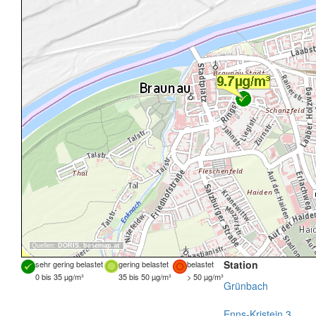
Quellen:
DORIS
,
basemap.at
Station
sehr gering belastet
gering belastet
belastet
0 bis 35 µg/m³
35 bis 50 µg/m³
> 50 µg/m³
Grünbach
Enns-Kristein 3