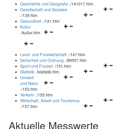
und
Geschichte und Geografie
.
/141017.htm
schließen
Navigationsm
Gesellschaft und Soziales
Navigationsmenü
öffnen
.
/139.htm
öffnen
und
Gesundheit
.
/141.htm
Navigationsmenü
und
schließen
Kultur
Navigationsmenü
öffnen
schließen
.
/kultur.htm
öffnen
und
Navigationsmenü
und
schließen
öffnen
schließen
Land- und Forstwirtschaft
.
/147.htm
und
Sicherheit und Ordnung
.
/89557.htm
schließen
Navigationsm
Sport und Freizeit
.
/151.htm
Navigationsmenü
öffnen
Statistik
.
/statistik.htm
Navigationsmenü
öffnen
und
Umwelt
Navigationsmenü
öffnen
und
schließen
und Natur
öffnen
und
schließen
.
/153.htm
und
schließen
Verkehr
.
/155.htm
schließen
Navigationsm
Wirtschaft, Arbeit und Tourismus
Navigationsmenü
öffnen
.
/157.htm
öffnen
und
und
schließen
Aktuelle Messwerte
schließen