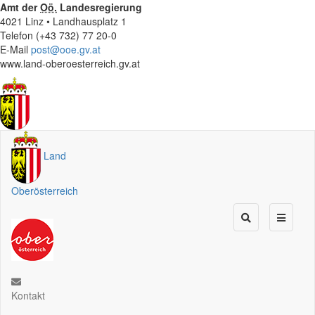
Amt der
Oö.
Landesregierung
4021 Linz • Landhausplatz 1
Telefon (+43 732) 77 20-0
E-Mail
post@ooe.gv.at
www.land-oberoesterreich.gv.at
Land
Oberösterreich
Kontakt