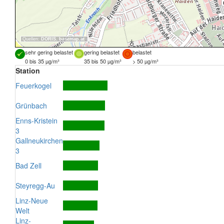
Quellen:
DORIS
,
basemap.at
sehr gering belastet
gering belastet
belastet
0 bis 35 µg/m³
35 bis 50 µg/m³
> 50 µg/m³
Station
Feuerkogel
Grünbach
Enns-Kristein
3
Gallneukirchen
3
Bad Zell
Steyregg-Au
Linz-Neue
Welt
Linz-