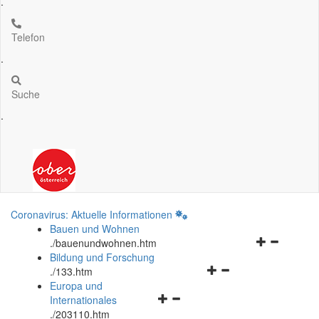
.
Telefon
.
Suche
.
Coronavirus: Aktuelle Informationen
Bauen und Wohnen
Navigationsm
.
/bauenundwohnen.htm
öffnen
Bildung und Forschung
Navigationsmenü
und
.
/133.htm
öffnen
schließen
Europa und
Navigationsmenü
und
Internationales
öffnen
schließen
.
/203110.htm