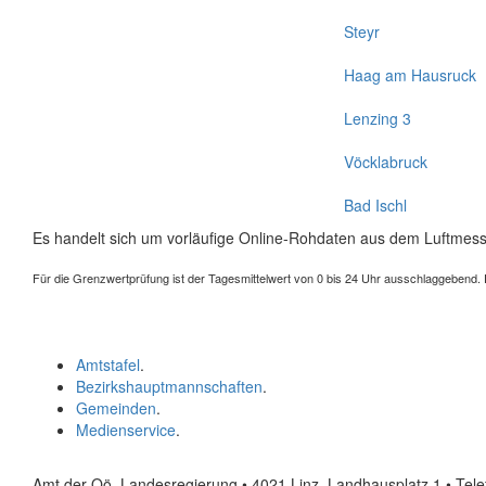
Steyr
Haag am Hausruck
Lenzing 3
Vöcklabruck
Bad Ischl
Es handelt sich um vorläufige Online-Rohdaten aus dem Luftmess
Für die Grenzwertprüfung ist der Tagesmittelwert von 0 bis 24 Uhr ausschlaggebend. Der
Amtstafel
.
Bezirkshauptmannschaften
.
Gemeinden
.
Medienservice
.
Amt der Oö. Landesregierung • 4021 Linz, Landhausplatz 1
• Tel