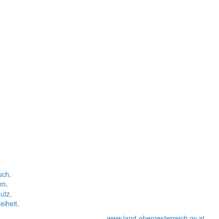
uch
.
um
.
utz
.
eiheit
.
www.land-oberoesterreich.gv.at