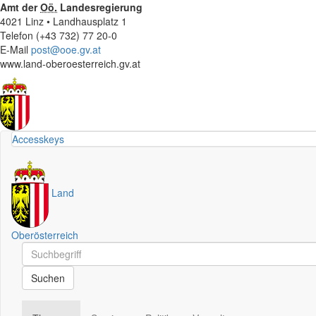
Amt der
Oö.
Landesregierung
4021 Linz • Landhausplatz 1
Telefon (+43 732) 77 20-0
E-Mail
post@ooe.gv.at
www.land-oberoesterreich.gv.at
Accesskeys
Land
Oberösterreich
Schnellsuche
Schnellsuche
Suchen