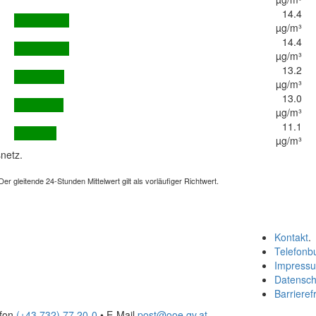
14.4
µg/m³
14.4
µg/m³
13.2
µg/m³
13.0
µg/m³
11.1
µg/m³
netz.
 gleitende 24-Stunden Mittelwert gilt als vorläufiger Richtwert.
Kontakt
.
Telefonb
Impress
Datensch
Barrierefr
efon
(+43 732) 77 20-0
• E-Mail
post@ooe.gv.at