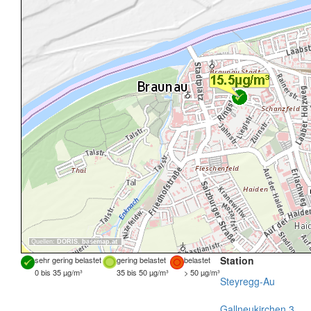
Quellen:
DORIS
,
basemap.at
Station
sehr gering belastet
gering belastet
belastet
0 bis 35 µg/m³
35 bis 50 µg/m³
> 50 µg/m³
Steyregg-Au
Gallneukirchen 3