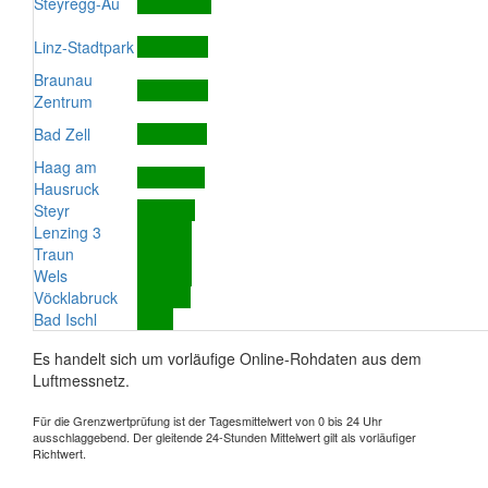
Steyregg-Au
Linz-Stadtpark
Braunau
Zentrum
Bad Zell
Haag am
Hausruck
Steyr
Lenzing 3
Traun
Wels
Vöcklabruck
Bad Ischl
Es handelt sich um vorläufige Online-Rohdaten aus dem
Luftmessnetz.
Für die Grenzwertprüfung ist der Tagesmittelwert von 0 bis 24 Uhr
ausschlaggebend. Der gleitende 24-Stunden Mittelwert gilt als vorläufiger
Richtwert.