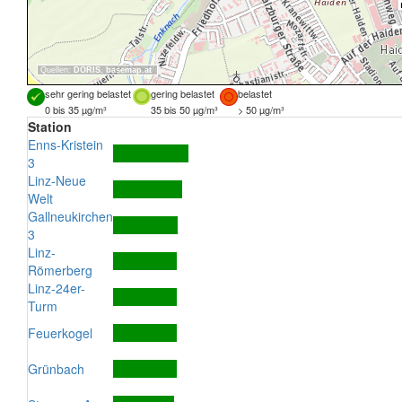
Quellen:
DORIS
,
basemap.at
sehr gering belastet
gering belastet
belastet
0 bis 35 µg/m³
35 bis 50 µg/m³
> 50 µg/m³
Station
Enns-Kristein
3
Linz-Neue
Welt
Gallneukirchen
3
Linz-
Römerberg
Linz-24er-
Turm
Feuerkogel
Grünbach