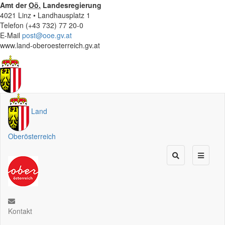
Amt der
Oö.
Landesregierung
4021 Linz • Landhausplatz 1
Telefon (+43 732) 77 20-0
E-Mail
post@ooe.gv.at
www.land-oberoesterreich.gv.at
Land
Oberösterreich
Kontakt