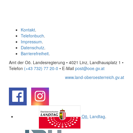
Kontakt
.
Telefonbuch
.
Impressum
.
Datenschutz
.
Barrierefreiheit
.
Amt der Oö. Landesregierung • 4021 Linz, Landhausplatz 1
•
Telefon
(+43 732) 77 20-0
• E-Mail
post@ooe.gv.at
www.land-oberoesterreich.gv.at
.
.
Oö.
Landtag
.