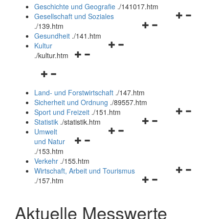
und
Geschichte und Geografie
.
/141017.htm
schließen
Navigationsm
Gesellschaft und Soziales
Navigationsmenü
öffnen
.
/139.htm
öffnen
und
Gesundheit
.
/141.htm
Navigationsmenü
und
schließen
Kultur
Navigationsmenü
öffnen
schließen
.
/kultur.htm
öffnen
und
Navigationsmenü
und
schließen
öffnen
schließen
Land- und Forstwirtschaft
.
/147.htm
und
Sicherheit und Ordnung
.
/89557.htm
schließen
Navigationsm
Sport und Freizeit
.
/151.htm
Navigationsmenü
öffnen
Statistik
.
/statistik.htm
Navigationsmenü
öffnen
und
Umwelt
Navigationsmenü
öffnen
und
schließen
und Natur
öffnen
und
schließen
.
/153.htm
und
schließen
Verkehr
.
/155.htm
schließen
Navigationsm
Wirtschaft, Arbeit und Tourismus
Navigationsmenü
öffnen
.
/157.htm
öffnen
und
und
schließen
Aktuelle Messwerte
schließen