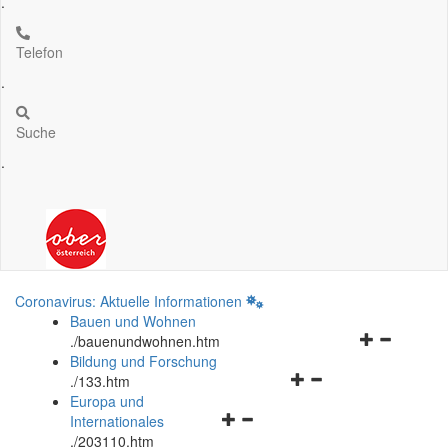
.
Telefon
.
Suche
.
Coronavirus: Aktuelle Informationen
Bauen und Wohnen
Navigationsm
.
/bauenundwohnen.htm
öffnen
Bildung und Forschung
Navigationsmenü
und
.
/133.htm
öffnen
schließen
Europa und
Navigationsmenü
und
Internationales
öffnen
schließen
.
/203110.htm