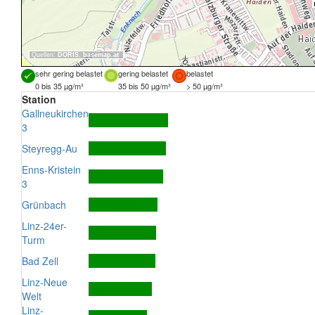
Quellen:
DORIS
,
basemap.at
sehr gering belastet
gering belastet
belastet
0 bis 35 µg/m³
35 bis 50 µg/m³
> 50 µg/m³
Station
Gallneukirchen
3
Steyregg-Au
Enns-Kristein
3
Grünbach
Linz-24er-
Turm
Bad Zell
Linz-Neue
Welt
Linz-