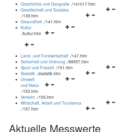
und
Geschichte und Geografie
.
/141017.htm
schließen
Navigationsm
Gesellschaft und Soziales
Navigationsmenü
öffnen
.
/139.htm
öffnen
und
Gesundheit
.
/141.htm
Navigationsmenü
und
schließen
Kultur
Navigationsmenü
öffnen
schließen
.
/kultur.htm
öffnen
und
Navigationsmenü
und
schließen
öffnen
schließen
Land- und Forstwirtschaft
.
/147.htm
und
Sicherheit und Ordnung
.
/89557.htm
schließen
Navigationsm
Sport und Freizeit
.
/151.htm
Navigationsmenü
öffnen
Statistik
.
/statistik.htm
Navigationsmenü
öffnen
und
Umwelt
Navigationsmenü
öffnen
und
schließen
und Natur
öffnen
und
schließen
.
/153.htm
und
schließen
Verkehr
.
/155.htm
schließen
Navigationsm
Wirtschaft, Arbeit und Tourismus
Navigationsmenü
öffnen
.
/157.htm
öffnen
und
und
schließen
Aktuelle Messwerte
schließen