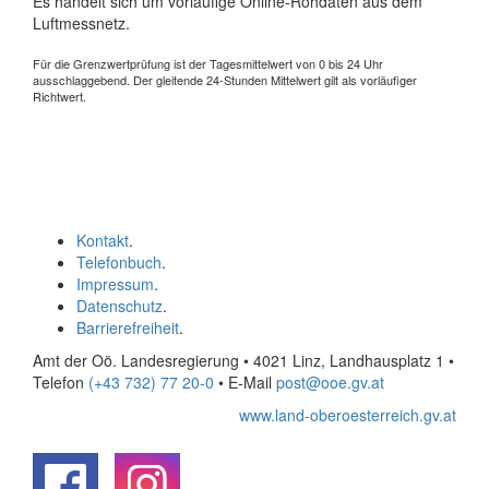
Es handelt sich um vorläufige Online-Rohdaten aus dem
Luftmessnetz.
Für die Grenzwertprüfung ist der Tagesmittelwert von 0 bis 24 Uhr
ausschlaggebend. Der gleitende 24-Stunden Mittelwert gilt als vorläufiger
Richtwert.
Kontakt
.
Telefonbuch
.
Impressum
.
Datenschutz
.
Barrierefreiheit
.
Amt der Oö. Landesregierung • 4021 Linz, Landhausplatz 1
•
Telefon
(+43 732) 77 20-0
• E-Mail
post@ooe.gv.at
www.land-oberoesterreich.gv.at