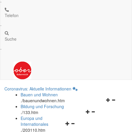
.
Telefon
.
Suche
.
Coronavirus: Aktuelle Informationen
Bauen und Wohnen
Navigationsm
.
/bauenundwohnen.htm
öffnen
Bildung und Forschung
Navigationsmenü
und
.
/133.htm
öffnen
schließen
Europa und
Navigationsmenü
und
Internationales
öffnen
schließen
.
/203110.htm