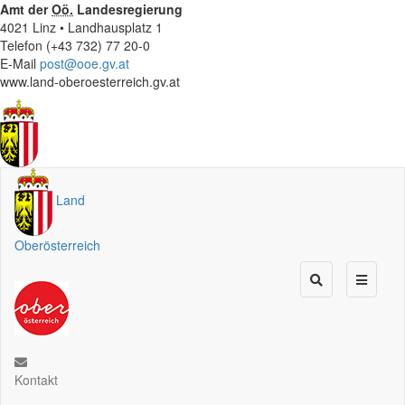
Amt der
Oö.
Landesregierung
4021 Linz • Landhausplatz 1
Telefon (+43 732) 77 20-0
E-Mail
post@ooe.gv.at
www.land-oberoesterreich.gv.at
Land
Oberösterreich
Kontakt