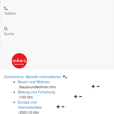
.
Telefon
.
Suche
.
Coronavirus: Aktuelle Informationen
Bauen und Wohnen
Navigationsm
.
/bauenundwohnen.htm
öffnen
Bildung und Forschung
Navigationsmenü
und
.
/133.htm
öffnen
schließen
Europa und
Navigationsmenü
und
Internationales
öffnen
schließen
.
/203110.htm