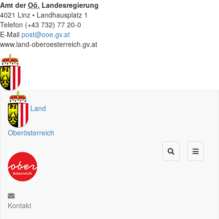
Amt der
Oö.
Landesregierung
4021 Linz • Landhausplatz 1
Telefon (+43 732) 77 20-0
E-Mail
post@ooe.gv.at
www.land-oberoesterreich.gv.at
Land
Oberösterreich
Kontakt