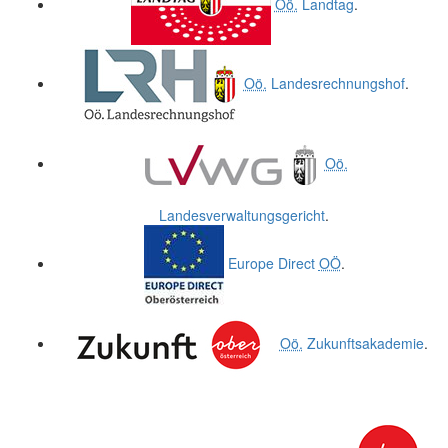
Oö.
Landtag
.
Oö.
Landesrechnungshof
.
Oö.
Landesverwaltungsgericht
.
Europe Direct
OÖ
.
Oö.
Zukunftsakademie
.