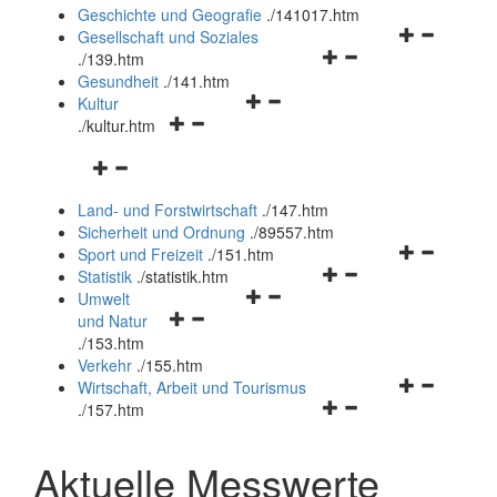
und
Geschichte und Geografie
.
/141017.htm
schließen
Navigationsm
Gesellschaft und Soziales
Navigationsmenü
öffnen
.
/139.htm
öffnen
und
Gesundheit
.
/141.htm
Navigationsmenü
und
schließen
Kultur
Navigationsmenü
öffnen
schließen
.
/kultur.htm
öffnen
und
Navigationsmenü
und
schließen
öffnen
schließen
Land- und Forstwirtschaft
.
/147.htm
und
Sicherheit und Ordnung
.
/89557.htm
schließen
Navigationsm
Sport und Freizeit
.
/151.htm
Navigationsmenü
öffnen
Statistik
.
/statistik.htm
Navigationsmenü
öffnen
und
Umwelt
Navigationsmenü
öffnen
und
schließen
und Natur
öffnen
und
schließen
.
/153.htm
und
schließen
Verkehr
.
/155.htm
schließen
Navigationsm
Wirtschaft, Arbeit und Tourismus
Navigationsmenü
öffnen
.
/157.htm
öffnen
und
und
schließen
Aktuelle Messwerte
schließen