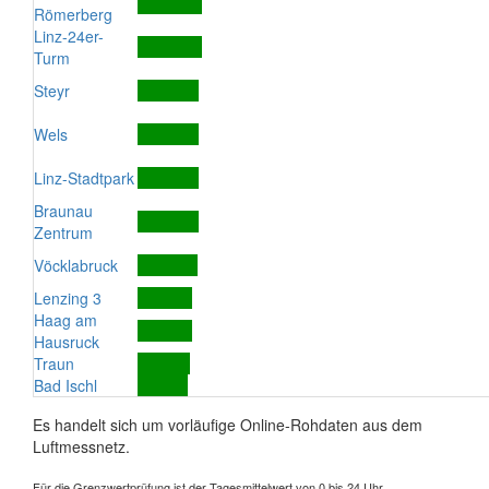
Römerberg
Linz-24er-
Turm
Steyr
Wels
Linz-Stadtpark
Braunau
Zentrum
Vöcklabruck
Lenzing 3
Haag am
Hausruck
Traun
Bad Ischl
Es handelt sich um vorläufige Online-Rohdaten aus dem
Luftmessnetz.
Für die Grenzwertprüfung ist der Tagesmittelwert von 0 bis 24 Uhr