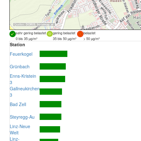
Quellen:
DORIS
,
basemap.at
sehr gering belastet
gering belastet
belastet
0 bis 35 µg/m³
35 bis 50 µg/m³
> 50 µg/m³
Station
Feuerkogel
Grünbach
Enns-Kristein
3
Gallneukirchen
3
Bad Zell
Steyregg-Au
Linz-Neue
Welt
Linz-