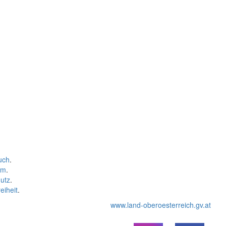
uch
.
um
.
utz
.
eiheit
.
www.land-oberoesterreich.gv.at