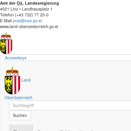
Amt der
Oö.
Landesregierung
4021 Linz • Landhausplatz 1
Telefon (+43 732) 77 20-0
E-Mail
post@ooe.gv.at
www.land-oberoesterreich.gv.at
Accesskeys
Land
Oberösterreich
Schnellsuche
Schnellsuche
Suchen