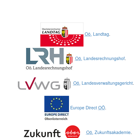
Oö.
Landtag
.
Oö.
Landesrechnungshof
.
Oö.
Landesverwaltungsgericht
.
Europe Direct
OÖ
.
Oö.
Zukunftsakademie
.