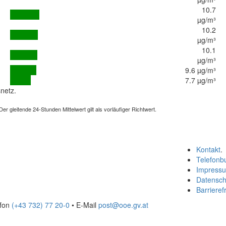
10.7
µg/m³
10.2
µg/m³
10.1
µg/m³
9.6 µg/m³
7.7 µg/m³
netz.
 gleitende 24-Stunden Mittelwert gilt als vorläufiger Richtwert.
Kontakt
.
Telefonb
Impress
Datensch
Barrierefr
efon
(+43 732) 77 20-0
• E-Mail
post@ooe.gv.at