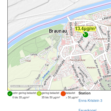
Quellen:
DORIS
,
basemap.at
Station
sehr gering belastet
gering belastet
belastet
0 bis 35 µg/m³
35 bis 50 µg/m³
> 50 µg/m³
Enns-Kristein 3
Feuerkogel