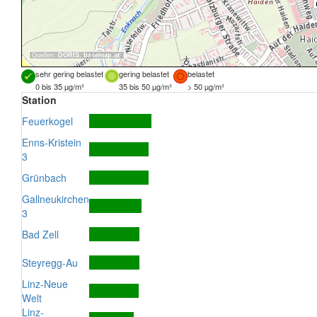
Quellen:
DORIS
,
basemap.at
sehr gering belastet
gering belastet
belastet
0 bis 35 µg/m³
35 bis 50 µg/m³
> 50 µg/m³
Station
Feuerkogel
Enns-Kristein
3
Grünbach
Gallneukirchen
3
Bad Zell
Steyregg-Au
Linz-Neue
Welt
Linz-