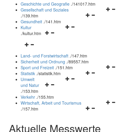
und
Geschichte und Geografie
.
/141017.htm
schließen
Navigationsm
Gesellschaft und Soziales
Navigationsmenü
öffnen
.
/139.htm
öffnen
und
Gesundheit
.
/141.htm
Navigationsmenü
und
schließen
Kultur
Navigationsmenü
öffnen
schließen
.
/kultur.htm
öffnen
und
Navigationsmenü
und
schließen
öffnen
schließen
Land- und Forstwirtschaft
.
/147.htm
und
Sicherheit und Ordnung
.
/89557.htm
schließen
Navigationsm
Sport und Freizeit
.
/151.htm
Navigationsmenü
öffnen
Statistik
.
/statistik.htm
Navigationsmenü
öffnen
und
Umwelt
Navigationsmenü
öffnen
und
schließen
und Natur
öffnen
und
schließen
.
/153.htm
und
schließen
Verkehr
.
/155.htm
schließen
Navigationsm
Wirtschaft, Arbeit und Tourismus
Navigationsmenü
öffnen
.
/157.htm
öffnen
und
und
schließen
Aktuelle Messwerte
schließen