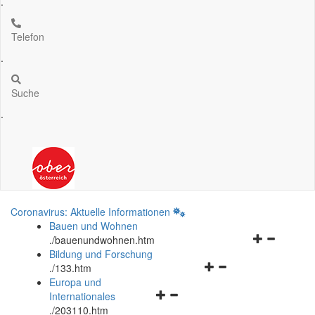
.
Telefon
.
Suche
.
Coronavirus: Aktuelle Informationen
Bauen und Wohnen
Navigationsm
.
/bauenundwohnen.htm
öffnen
Bildung und Forschung
Navigationsmenü
und
.
/133.htm
öffnen
schließen
Europa und
Navigationsmenü
und
Internationales
öffnen
schließen
.
/203110.htm