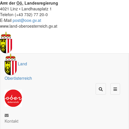
Amt der
Oö.
Landesregierung
4021 Linz • Landhausplatz 1
Telefon (+43 732) 77 20-0
E-Mail
post@ooe.gv.at
www.land-oberoesterreich.gv.at
Land
Oberösterreich
Kontakt