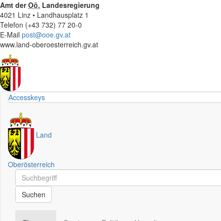
Amt der
Oö.
Landesregierung
4021 Linz • Landhausplatz 1
Telefon (+43 732) 77 20-0
E-Mail
post@ooe.gv.at
www.land-oberoesterreich.gv.at
Accesskeys
Land
Oberösterreich
Schnellsuche
Schnellsuche
Suchen