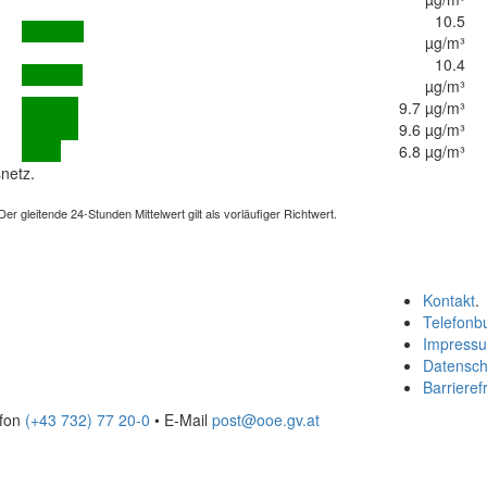
10.5
µg/m³
10.4
µg/m³
9.7 µg/m³
9.6 µg/m³
6.8 µg/m³
netz.
 gleitende 24-Stunden Mittelwert gilt als vorläufiger Richtwert.
Kontakt
.
Telefonb
Impress
Datensch
Barrierefr
efon
(+43 732) 77 20-0
• E-Mail
post@ooe.gv.at