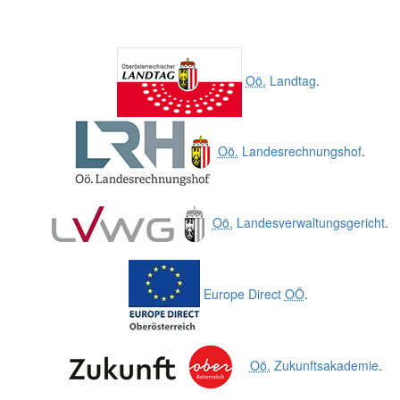
Oö.
Landtag
.
Oö.
Landesrechnungshof
.
Oö.
Landesverwaltungsgericht
.
Europe Direct
OÖ
.
Oö.
Zukunftsakademie
.