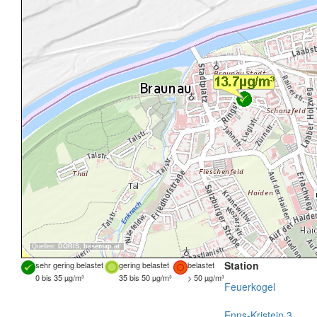
Quellen:
DORIS
,
basemap.at
Station
sehr gering belastet
gering belastet
belastet
0 bis 35 µg/m³
35 bis 50 µg/m³
> 50 µg/m³
Feuerkogel
Enns-Kristein 3