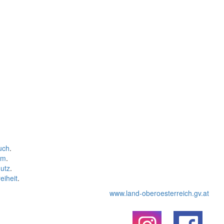
uch
.
um
.
utz
.
eiheit
.
www.land-oberoesterreich.gv.at