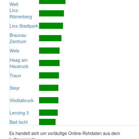
Welt
Linz-
Römerberg
Linz-Stadtpark
Braunau
Zentrum
Wels
Haag am
Hausruck
Traun
Steyr
Vöcklabruck
Lenzing 3
Bad Ischl
Es handelt sich um vorläufige Online-Rohdaten aus dem