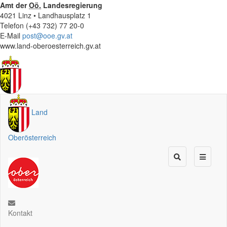
Amt der
Oö.
Landesregierung
4021 Linz • Landhausplatz 1
Telefon (+43 732) 77 20-0
E-Mail
post@ooe.gv.at
www.land-oberoesterreich.gv.at
Land
Oberösterreich
Kontakt