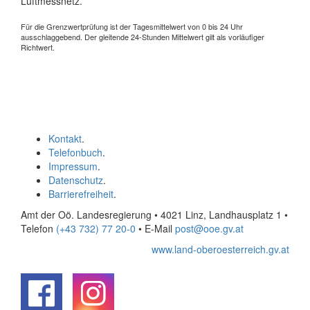
Luftmessnetz.
Für die Grenzwertprüfung ist der Tagesmittelwert von 0 bis 24 Uhr
ausschlaggebend. Der gleitende 24-Stunden Mittelwert gilt als vorläufiger
Richtwert.
Kontakt
.
Telefonbuch
.
Impressum
.
Datenschutz
.
Barrierefreiheit
.
Amt der Oö. Landesregierung • 4021 Linz, Landhausplatz 1
•
Telefon
(+43 732) 77 20-0
• E-Mail
post@ooe.gv.at
www.land-oberoesterreich.gv.at