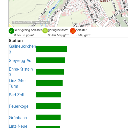
Quellen:
DORIS
,
basemap.at
sehr gering belastet
gering belastet
belastet
0 bis 35 µg/m³
35 bis 50 µg/m³
> 50 µg/m³
Station
Gallneukirchen
3
Steyregg-Au
Enns-Kristein
3
Linz-24er-
Turm
Bad Zell
Feuerkogel
Grünbach
Linz-Neue