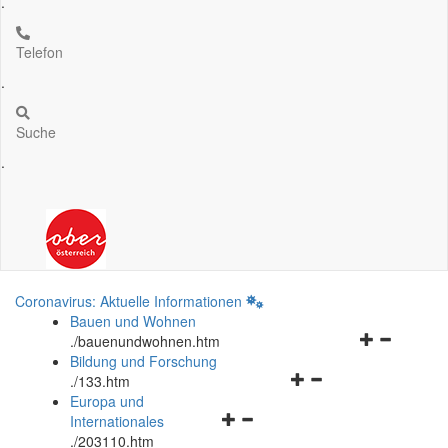
.
Telefon
.
Suche
.
Coronavirus: Aktuelle Informationen
Bauen und Wohnen
Navigationsm
.
/bauenundwohnen.htm
öffnen
Bildung und Forschung
Navigationsmenü
und
.
/133.htm
öffnen
schließen
Europa und
Navigationsmenü
und
Internationales
öffnen
schließen
.
/203110.htm