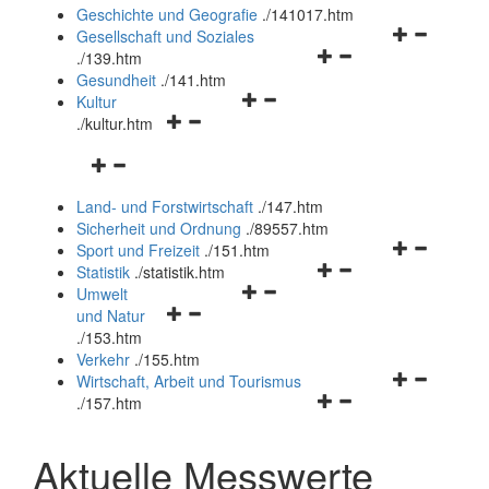
und
Geschichte und Geografie
.
/141017.htm
schließen
Navigationsm
Gesellschaft und Soziales
Navigationsmenü
öffnen
.
/139.htm
öffnen
und
Gesundheit
.
/141.htm
Navigationsmenü
und
schließen
Kultur
Navigationsmenü
öffnen
schließen
.
/kultur.htm
öffnen
und
Navigationsmenü
und
schließen
öffnen
schließen
Land- und Forstwirtschaft
.
/147.htm
und
Sicherheit und Ordnung
.
/89557.htm
schließen
Navigationsm
Sport und Freizeit
.
/151.htm
Navigationsmenü
öffnen
Statistik
.
/statistik.htm
Navigationsmenü
öffnen
und
Umwelt
Navigationsmenü
öffnen
und
schließen
und Natur
öffnen
und
schließen
.
/153.htm
und
schließen
Verkehr
.
/155.htm
schließen
Navigationsm
Wirtschaft, Arbeit und Tourismus
Navigationsmenü
öffnen
.
/157.htm
öffnen
und
und
schließen
Aktuelle Messwerte
schließen