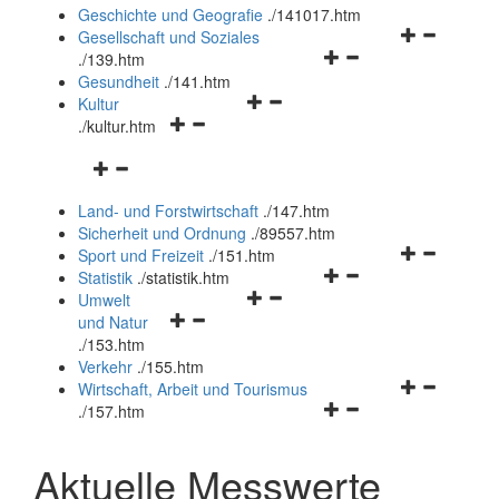
und
Geschichte und Geografie
.
/141017.htm
schließen
Navigationsm
Gesellschaft und Soziales
Navigationsmenü
öffnen
.
/139.htm
öffnen
und
Gesundheit
.
/141.htm
Navigationsmenü
und
schließen
Kultur
Navigationsmenü
öffnen
schließen
.
/kultur.htm
öffnen
und
Navigationsmenü
und
schließen
öffnen
schließen
Land- und Forstwirtschaft
.
/147.htm
und
Sicherheit und Ordnung
.
/89557.htm
schließen
Navigationsm
Sport und Freizeit
.
/151.htm
Navigationsmenü
öffnen
Statistik
.
/statistik.htm
Navigationsmenü
öffnen
und
Umwelt
Navigationsmenü
öffnen
und
schließen
und Natur
öffnen
und
schließen
.
/153.htm
und
schließen
Verkehr
.
/155.htm
schließen
Navigationsm
Wirtschaft, Arbeit und Tourismus
Navigationsmenü
öffnen
.
/157.htm
öffnen
und
und
schließen
Aktuelle Messwerte
schließen