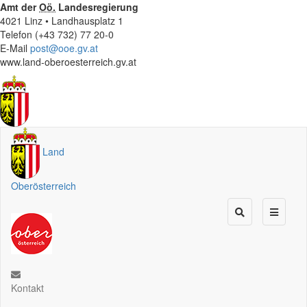
Amt der
Oö.
Landesregierung
4021 Linz • Landhausplatz 1
Telefon (+43 732) 77 20-0
E-Mail
post@ooe.gv.at
www.land-oberoesterreich.gv.at
Land
Oberösterreich
Kontakt