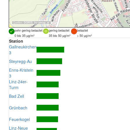
Quellen:
DORIS
,
basemap.at
sehr gering belastet
gering belastet
belastet
0 bis 35 µg/m³
35 bis 50 µg/m³
> 50 µg/m³
Station
Gallneukirchen
3
Steyregg-Au
Enns-Kristein
3
Linz-24er-
Turm
Bad Zell
Grünbach
Feuerkogel
Linz-Neue