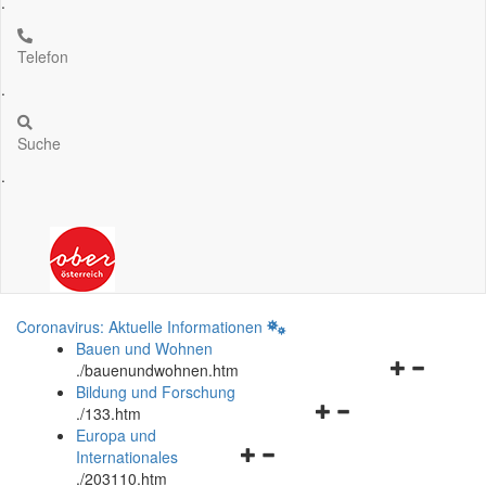
.
Telefon
.
Suche
.
Coronavirus: Aktuelle Informationen
Bauen und Wohnen
Navigationsm
.
/bauenundwohnen.htm
öffnen
Bildung und Forschung
Navigationsmenü
und
.
/133.htm
öffnen
schließen
Europa und
Navigationsmenü
und
Internationales
öffnen
schließen
.
/203110.htm