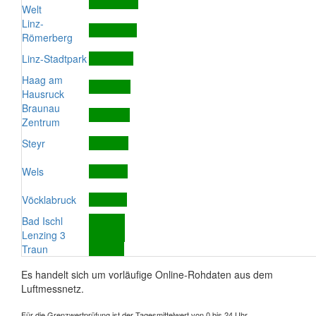
Welt
Linz-
Römerberg
Linz-Stadtpark
Haag am
Hausruck
Braunau
Zentrum
Steyr
Wels
Vöcklabruck
Bad Ischl
Lenzing 3
Traun
Es handelt sich um vorläufige Online-Rohdaten aus dem
Luftmessnetz.
Für die Grenzwertprüfung ist der Tagesmittelwert von 0 bis 24 Uhr