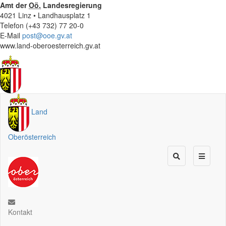
Amt der
Oö.
Landesregierung
4021 Linz • Landhausplatz 1
Telefon (+43 732) 77 20-0
E-Mail
post@ooe.gv.at
www.land-oberoesterreich.gv.at
Land
Oberösterreich
Kontakt