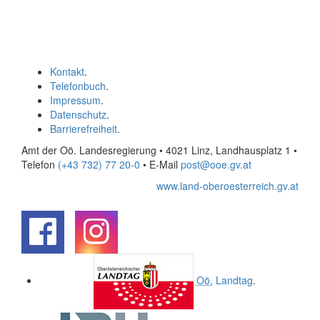
Kontakt
.
Telefonbuch
.
Impressum
.
Datenschutz
.
Barrierefreiheit
.
Amt der Oö. Landesregierung • 4021 Linz, Landhausplatz 1
•
Telefon
(+43 732) 77 20-0
• E-Mail
post@ooe.gv.at
www.land-oberoesterreich.gv.at
.
.
Oö.
Landtag
.