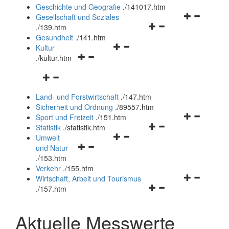
und
Geschichte und Geografie
.
/141017.htm
schließen
Navigationsm
Gesellschaft und Soziales
Navigationsmenü
öffnen
.
/139.htm
öffnen
und
Gesundheit
.
/141.htm
Navigationsmenü
und
schließen
Kultur
Navigationsmenü
öffnen
schließen
.
/kultur.htm
öffnen
und
Navigationsmenü
und
schließen
öffnen
schließen
Land- und Forstwirtschaft
.
/147.htm
und
Sicherheit und Ordnung
.
/89557.htm
schließen
Navigationsm
Sport und Freizeit
.
/151.htm
Navigationsmenü
öffnen
Statistik
.
/statistik.htm
Navigationsmenü
öffnen
und
Umwelt
Navigationsmenü
öffnen
und
schließen
und Natur
öffnen
und
schließen
.
/153.htm
und
schließen
Verkehr
.
/155.htm
schließen
Navigationsm
Wirtschaft, Arbeit und Tourismus
Navigationsmenü
öffnen
.
/157.htm
öffnen
und
und
schließen
Aktuelle Messwerte
schließen