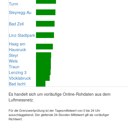
Turm
Steyregg-Au
Bad Zell
Linz-Stadtpark
Haag am
Hausruck
Steyr
Wels
Traun
Lenzing 3
Vöcklabruck
Bad Ischl
Es handelt sich um vorläufige Online-Rohdaten aus dem
Luftmessnetz.
Für die Grenzwertprüfung ist der Tagesmittelwert von 0 bis 24 Uhr
ausschlaggebend. Der gleitende 24-Stunden Mittelwert gilt als vorläufiger
Richtwert.