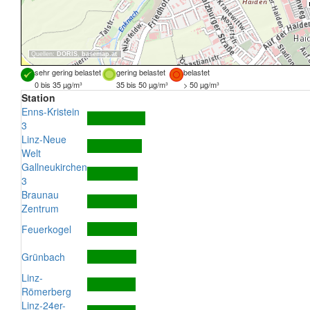
Quellen:
DORIS
,
basemap.at
sehr gering belastet
gering belastet
belastet
0 bis 35 µg/m³
35 bis 50 µg/m³
> 50 µg/m³
Station
Enns-Kristein
3
Linz-Neue
Welt
Gallneukirchen
3
Braunau
Zentrum
Feuerkogel
Grünbach
Linz-
Römerberg
Linz-24er-