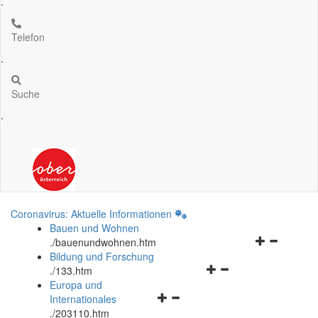
.
Telefon
.
Suche
.
Coronavirus: Aktuelle Informationen
Bauen und Wohnen
Navigationsm
.
/bauenundwohnen.htm
öffnen
Bildung und Forschung
Navigationsmenü
und
.
/133.htm
öffnen
schließen
Europa und
Navigationsmenü
und
Internationales
öffnen
schließen
.
/203110.htm