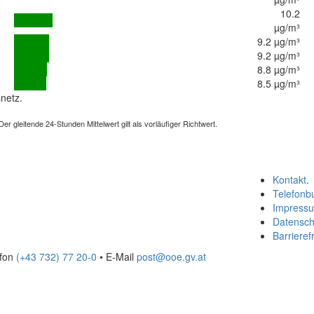
10.2
µg/m³
9.2 µg/m³
9.2 µg/m³
8.8 µg/m³
8.5 µg/m³
netz.
 gleitende 24-Stunden Mittelwert gilt als vorläufiger Richtwert.
Kontakt
.
Telefonb
Impress
Datensch
Barrierefr
efon
(+43 732) 77 20-0
• E-Mail
post@ooe.gv.at