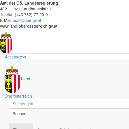
Amt der
Oö.
Landesregierung
4021 Linz • Landhausplatz 1
Telefon (+43 732) 77 20-0
E-Mail
post@ooe.gv.at
www.land-oberoesterreich.gv.at
Accesskeys
Land
Oberösterreich
Schnellsuche
Schnellsuche
Suchen