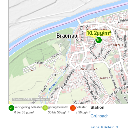
Quellen:
DORIS
,
basemap.at
Station
sehr gering belastet
gering belastet
belastet
0 bis 35 µg/m³
35 bis 50 µg/m³
> 50 µg/m³
Grünbach
Enns-Kristein 3