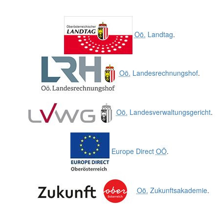
Oö.
Landtag
.
Oö.
Landesrechnungshof
.
Oö.
Landesverwaltungsgericht
.
Europe Direct
OÖ
.
Oö.
Zukunftsakademie
.