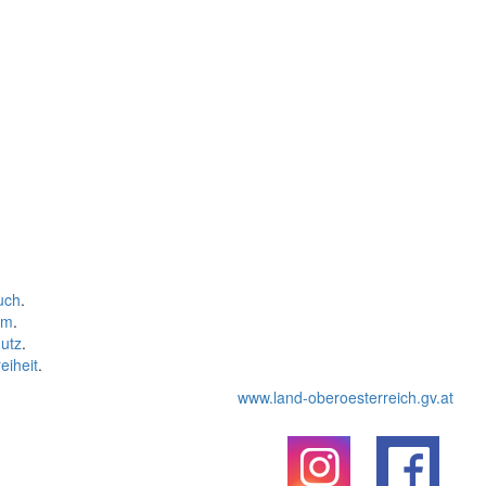
uch
.
um
.
utz
.
eiheit
.
www.land-oberoesterreich.gv.at