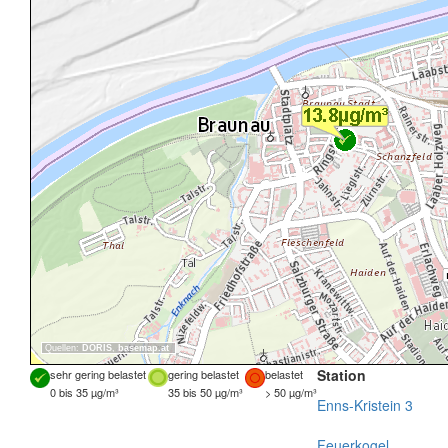
Quellen:
DORIS
,
basemap.at
Station
sehr gering belastet
gering belastet
belastet
0 bis 35 µg/m³
35 bis 50 µg/m³
> 50 µg/m³
Enns-Kristein 3
Feuerkogel