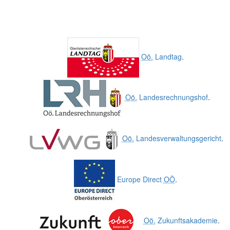
Oö.
Landtag
.
Oö.
Landesrechnungshof
.
Oö.
Landesverwaltungsgericht
.
Europe Direct
OÖ
.
Oö.
Zukunftsakademie
.