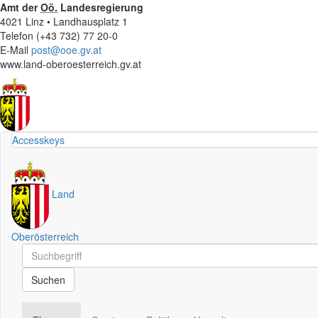
Amt der
Oö.
Landesregierung
4021 Linz • Landhausplatz 1
Telefon (+43 732) 77 20-0
E-Mail
post@ooe.gv.at
www.land-oberoesterreich.gv.at
Accesskeys
Land
Oberösterreich
Schnellsuche
Schnellsuche
Suchen