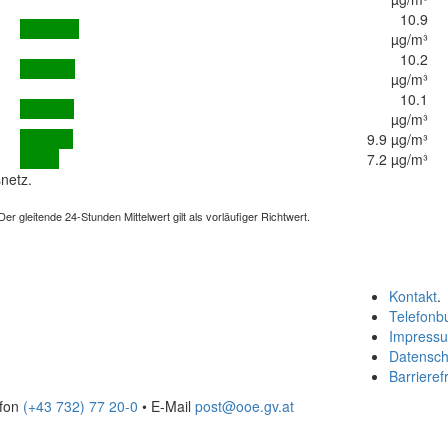
10.9
µg/m³
10.2
µg/m³
10.1
µg/m³
9.9 µg/m³
7.2 µg/m³
netz.
 gleitende 24-Stunden Mittelwert gilt als vorläufiger Richtwert.
Kontakt
.
Telefonb
Impress
Datensch
Barrierefr
efon
(+43 732) 77 20-0
• E-Mail
post@ooe.gv.at