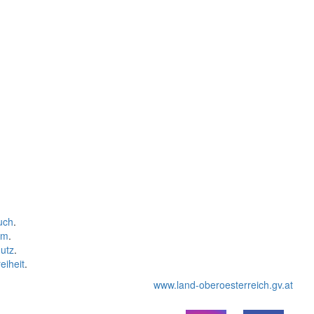
uch
.
um
.
utz
.
eiheit
.
www.land-oberoesterreich.gv.at