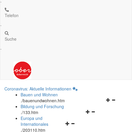
.
Telefon
.
Suche
.
Coronavirus: Aktuelle Informationen
Bauen und Wohnen
Navigationsm
.
/bauenundwohnen.htm
öffnen
Bildung und Forschung
Navigationsmenü
und
.
/133.htm
öffnen
schließen
Europa und
Navigationsmenü
und
Internationales
öffnen
schließen
.
/203110.htm