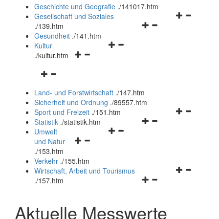
und
Geschichte und Geografie
.
/141017.htm
schließen
Navigationsm
Gesellschaft und Soziales
Navigationsmenü
öffnen
.
/139.htm
öffnen
und
Gesundheit
.
/141.htm
Navigationsmenü
und
schließen
Kultur
Navigationsmenü
öffnen
schließen
.
/kultur.htm
öffnen
und
Navigationsmenü
und
schließen
öffnen
schließen
Land- und Forstwirtschaft
.
/147.htm
und
Sicherheit und Ordnung
.
/89557.htm
schließen
Navigationsm
Sport und Freizeit
.
/151.htm
Navigationsmenü
öffnen
Statistik
.
/statistik.htm
Navigationsmenü
öffnen
und
Umwelt
Navigationsmenü
öffnen
und
schließen
und Natur
öffnen
und
schließen
.
/153.htm
und
schließen
Verkehr
.
/155.htm
schließen
Navigationsm
Wirtschaft, Arbeit und Tourismus
Navigationsmenü
öffnen
.
/157.htm
öffnen
und
und
schließen
Aktuelle Messwerte
schließen