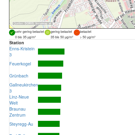
Quellen:
DORIS
,
basemap.at
sehr gering belastet
gering belastet
belastet
0 bis 35 µg/m³
35 bis 50 µg/m³
> 50 µg/m³
Station
Enns-Kristein
3
Feuerkogel
Grünbach
Gallneukirchen
3
Linz-Neue
Welt
Braunau
Zentrum
Steyregg-Au