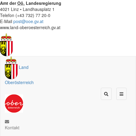
Amt der
Oö.
Landesregierung
4021 Linz • Landhausplatz 1
Telefon (+43 732) 77 20-0
E-Mail
post@ooe.gv.at
www.land-oberoesterreich.gv.at
Land
Oberösterreich
Kontakt