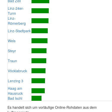
Bad Zell
Linz-24er-
Turm
Linz-
Römerberg
Linz-Stadtpark
Wels
Steyr
Traun
Vöcklabruck
Lenzing 3
Haag am
Hausruck
Bad Ischl
Es handelt sich um vorläufige Online-Rohdaten aus dem