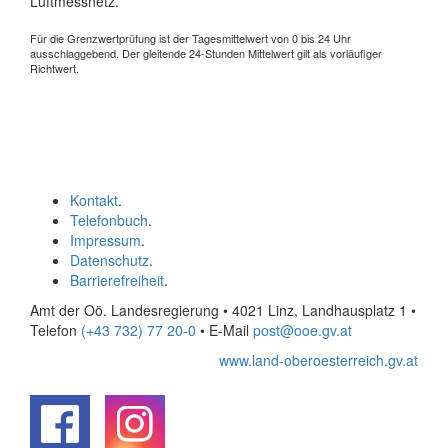
Luftmessnetz.
Für die Grenzwertprüfung ist der Tagesmittelwert von 0 bis 24 Uhr
ausschlaggebend. Der gleitende 24-Stunden Mittelwert gilt als vorläufiger
Richtwert.
Kontakt
.
Telefonbuch
.
Impressum
.
Datenschutz
.
Barrierefreiheit
.
Amt der Oö. Landesregierung • 4021 Linz, Landhausplatz 1
•
Telefon
(+43 732) 77 20-0
• E-Mail
post@ooe.gv.at
www.land-oberoesterreich.gv.at