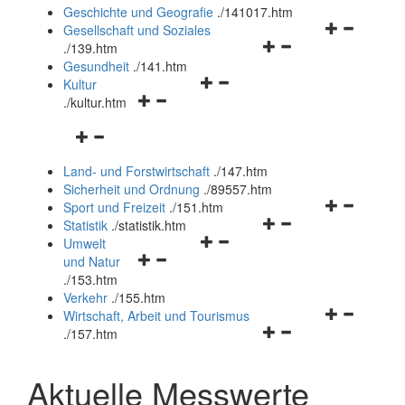
und
Geschichte und Geografie
.
/141017.htm
schließen
Navigationsm
Gesellschaft und Soziales
Navigationsmenü
öffnen
.
/139.htm
öffnen
und
Gesundheit
.
/141.htm
Navigationsmenü
und
schließen
Kultur
Navigationsmenü
öffnen
schließen
.
/kultur.htm
öffnen
und
Navigationsmenü
und
schließen
öffnen
schließen
Land- und Forstwirtschaft
.
/147.htm
und
Sicherheit und Ordnung
.
/89557.htm
schließen
Navigationsm
Sport und Freizeit
.
/151.htm
Navigationsmenü
öffnen
Statistik
.
/statistik.htm
Navigationsmenü
öffnen
und
Umwelt
Navigationsmenü
öffnen
und
schließen
und Natur
öffnen
und
schließen
.
/153.htm
und
schließen
Verkehr
.
/155.htm
schließen
Navigationsm
Wirtschaft, Arbeit und Tourismus
Navigationsmenü
öffnen
.
/157.htm
öffnen
und
und
schließen
Aktuelle Messwerte
schließen