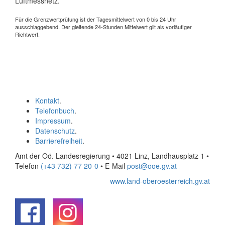
Luftmessnetz.
Für die Grenzwertprüfung ist der Tagesmittelwert von 0 bis 24 Uhr
ausschlaggebend. Der gleitende 24-Stunden Mittelwert gilt als vorläufiger
Richtwert.
Kontakt
.
Telefonbuch
.
Impressum
.
Datenschutz
.
Barrierefreiheit
.
Amt der Oö. Landesregierung • 4021 Linz, Landhausplatz 1
•
Telefon
(+43 732) 77 20-0
• E-Mail
post@ooe.gv.at
www.land-oberoesterreich.gv.at