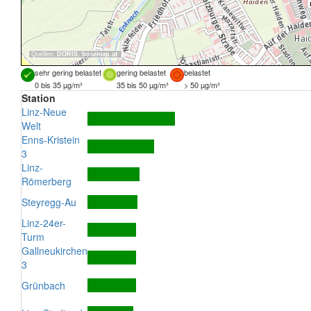
Quellen:
DORIS
,
basemap.at
sehr gering belastet
gering belastet
belastet
0 bis 35 µg/m³
35 bis 50 µg/m³
> 50 µg/m³
Station
Linz-Neue
Welt
Enns-Kristein
3
Linz-
Römerberg
Steyregg-Au
Linz-24er-
Turm
Gallneukirchen
3
Grünbach