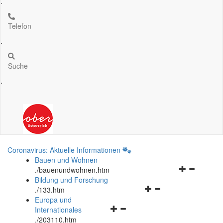
.
Telefon
.
Suche
.
Coronavirus: Aktuelle Informationen
Bauen und Wohnen
Navigationsm
.
/bauenundwohnen.htm
öffnen
Bildung und Forschung
Navigationsmenü
und
.
/133.htm
öffnen
schließen
Europa und
Navigationsmenü
und
Internationales
öffnen
schließen
.
/203110.htm