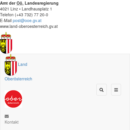
Amt der
Oö.
Landesregierung
4021 Linz • Landhausplatz 1
Telefon (+43 732) 77 20-0
E-Mail
post@ooe.gv.at
www.land-oberoesterreich.gv.at
Land
Oberösterreich
Kontakt