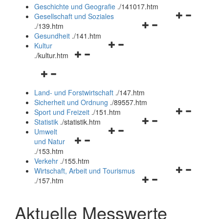
und
Geschichte und Geografie
.
/141017.htm
schließen
Navigationsm
Gesellschaft und Soziales
Navigationsmenü
öffnen
.
/139.htm
öffnen
und
Gesundheit
.
/141.htm
Navigationsmenü
und
schließen
Kultur
Navigationsmenü
öffnen
schließen
.
/kultur.htm
öffnen
und
Navigationsmenü
und
schließen
öffnen
schließen
Land- und Forstwirtschaft
.
/147.htm
und
Sicherheit und Ordnung
.
/89557.htm
schließen
Navigationsm
Sport und Freizeit
.
/151.htm
Navigationsmenü
öffnen
Statistik
.
/statistik.htm
Navigationsmenü
öffnen
und
Umwelt
Navigationsmenü
öffnen
und
schließen
und Natur
öffnen
und
schließen
.
/153.htm
und
schließen
Verkehr
.
/155.htm
schließen
Navigationsm
Wirtschaft, Arbeit und Tourismus
Navigationsmenü
öffnen
.
/157.htm
öffnen
und
und
schließen
Aktuelle Messwerte
schließen