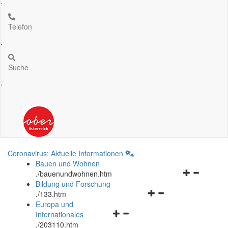
.
Telefon
.
Suche
.
Coronavirus: Aktuelle Informationen
Bauen und Wohnen
Navigationsm
.
/bauenundwohnen.htm
öffnen
Bildung und Forschung
Navigationsmenü
und
.
/133.htm
öffnen
schließen
Europa und
Navigationsmenü
und
Internationales
öffnen
schließen
.
/203110.htm