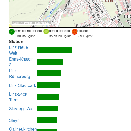
Quellen:
DORIS
,
basemap.at
sehr gering belastet
gering belastet
belastet
0 bis 35 µg/m³
35 bis 50 µg/m³
> 50 µg/m³
Station
Linz-Neue
Welt
Enns-Kristein
3
Linz-
Römerberg
Linz-Stadtpark
Linz-24er-
Turm
Steyregg-Au
Steyr
Gallneukirchen