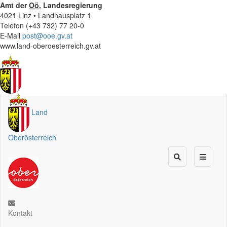
Amt der
Oö.
Landesregierung
4021 Linz • Landhausplatz 1
Telefon (+43 732) 77 20-0
E-Mail
post@ooe.gv.at
www.land-oberoesterreich.gv.at
Land
Oberösterreich
Kontakt