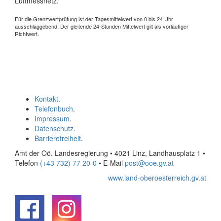
Luftmessnetz.
Für die Grenzwertprüfung ist der Tagesmittelwert von 0 bis 24 Uhr
ausschlaggebend. Der gleitende 24-Stunden Mittelwert gilt als vorläufiger
Richtwert.
Kontakt
.
Telefonbuch
.
Impressum
.
Datenschutz
.
Barrierefreiheit
.
Amt der Oö. Landesregierung • 4021 Linz, Landhausplatz 1
•
Telefon
(+43 732) 77 20-0
• E-Mail
post@ooe.gv.at
www.land-oberoesterreich.gv.at