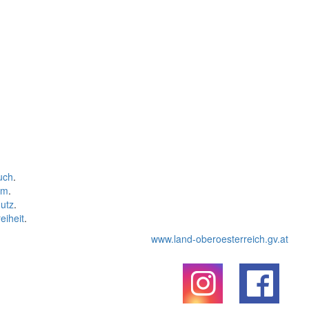
uch
.
um
.
utz
.
eiheit
.
www.land-oberoesterreich.gv.at