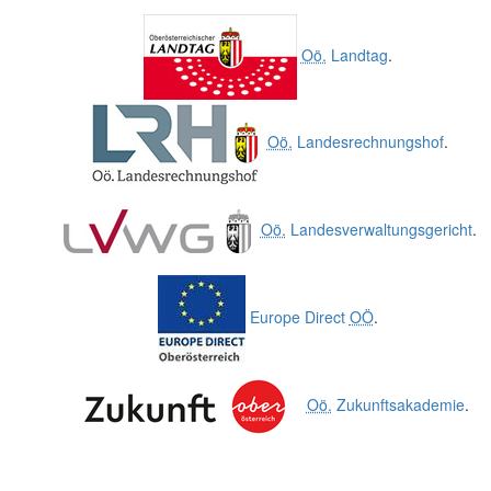
Oö.
Landtag
.
Oö.
Landesrechnungshof
.
Oö.
Landesverwaltungsgericht
.
Europe Direct
OÖ
.
Oö.
Zukunftsakademie
.