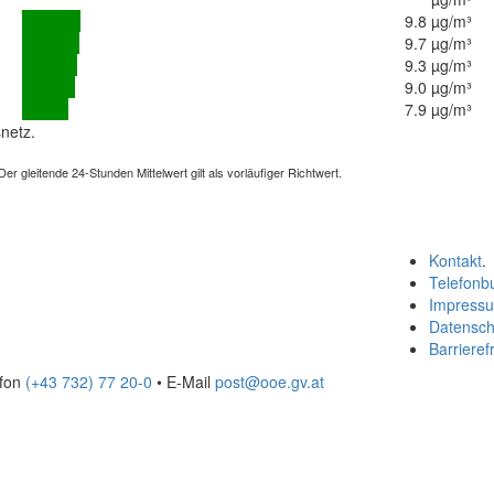
9.8 µg/m³
9.7 µg/m³
9.3 µg/m³
9.0 µg/m³
7.9 µg/m³
netz.
 gleitende 24-Stunden Mittelwert gilt als vorläufiger Richtwert.
Kontakt
.
Telefonb
Impress
Datensch
Barrierefr
efon
(+43 732) 77 20-0
• E-Mail
post@ooe.gv.at