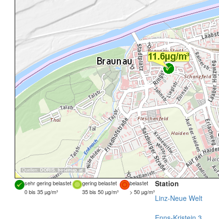
Quellen:
DORIS
,
basemap.at
Station
sehr gering belastet
gering belastet
belastet
0 bis 35 µg/m³
35 bis 50 µg/m³
> 50 µg/m³
Linz-Neue Welt
Enns-Kristein 3