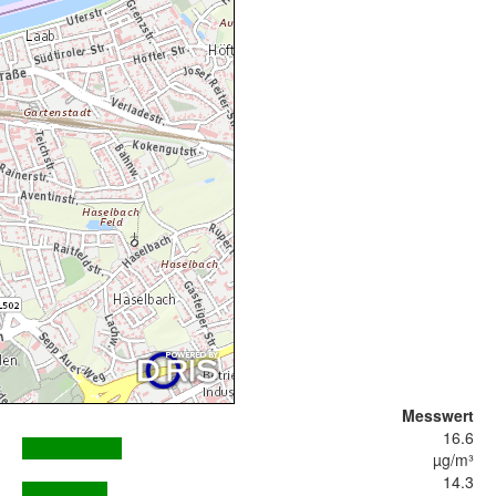
Messwert
16.6
µg/m³
14.3