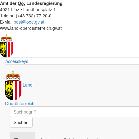
Amt der
Oö.
Landesregierung
4021 Linz • Landhausplatz 1
Telefon (+43 732) 77 20-0
E-Mail
post@ooe.gv.at
www.land-oberoesterreich.gv.at
Accesskeys
Land
Oberösterreich
Schnellsuche
Schnellsuche
Suchen