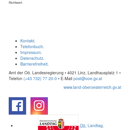
Richtwert.
Kontakt
.
Telefonbuch
.
Impressum
.
Datenschutz
.
Barrierefreiheit
.
Amt der Oö. Landesregierung • 4021 Linz, Landhausplatz 1
•
Telefon
(+43 732) 77 20-0
• E-Mail
post@ooe.gv.at
www.land-oberoesterreich.gv.at
.
.
Oö.
Landtag
.