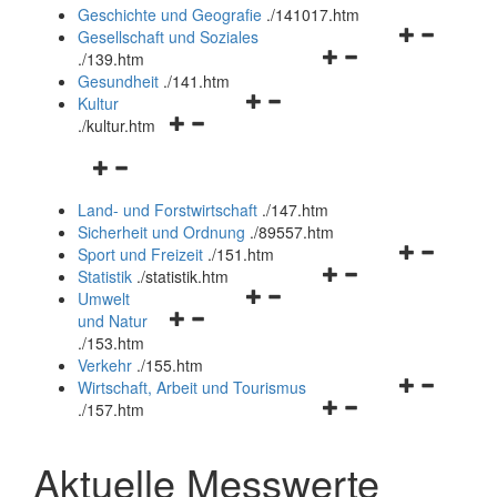
und
Geschichte und Geografie
.
/141017.htm
schließen
Navigationsm
Gesellschaft und Soziales
Navigationsmenü
öffnen
.
/139.htm
öffnen
und
Gesundheit
.
/141.htm
Navigationsmenü
und
schließen
Kultur
Navigationsmenü
öffnen
schließen
.
/kultur.htm
öffnen
und
Navigationsmenü
und
schließen
öffnen
schließen
Land- und Forstwirtschaft
.
/147.htm
und
Sicherheit und Ordnung
.
/89557.htm
schließen
Navigationsm
Sport und Freizeit
.
/151.htm
Navigationsmenü
öffnen
Statistik
.
/statistik.htm
Navigationsmenü
öffnen
und
Umwelt
Navigationsmenü
öffnen
und
schließen
und Natur
öffnen
und
schließen
.
/153.htm
und
schließen
Verkehr
.
/155.htm
schließen
Navigationsm
Wirtschaft, Arbeit und Tourismus
Navigationsmenü
öffnen
.
/157.htm
öffnen
und
und
schließen
Aktuelle Messwerte
schließen