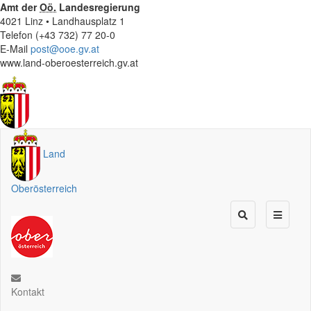
Amt der
Oö.
Landesregierung
4021 Linz • Landhausplatz 1
Telefon (+43 732) 77 20-0
E-Mail
post@ooe.gv.at
www.land-oberoesterreich.gv.at
Land
Oberösterreich
Kontakt