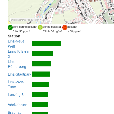
Quellen:
DORIS
,
basemap.at
sehr gering belastet
gering belastet
belastet
0 bis 35 µg/m³
35 bis 50 µg/m³
> 50 µg/m³
Station
Linz-Neue
Welt
Enns-Kristein
3
Linz-
Römerberg
Linz-Stadtpark
Linz-24er-
Turm
Lenzing 3
Vöcklabruck
Braunau