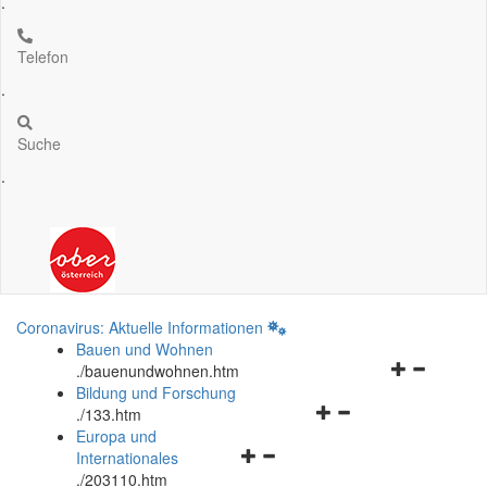
.
Telefon
.
Suche
.
Coronavirus: Aktuelle Informationen
Bauen und Wohnen
Navigationsm
.
/bauenundwohnen.htm
öffnen
Bildung und Forschung
Navigationsmenü
und
.
/133.htm
öffnen
schließen
Europa und
Navigationsmenü
und
Internationales
öffnen
schließen
.
/203110.htm