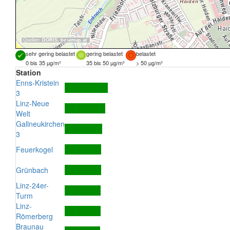
Quellen:
DORIS
,
basemap.at
sehr gering belastet
gering belastet
belastet
0 bis 35 µg/m³
35 bis 50 µg/m³
> 50 µg/m³
Station
Enns-Kristein
3
Linz-Neue
Welt
Gallneukirchen
3
Feuerkogel
Grünbach
Linz-24er-
Turm
Linz-
Römerberg
Braunau