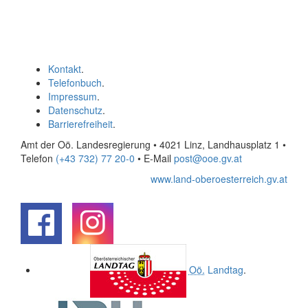
Kontakt
.
Telefonbuch
.
Impressum
.
Datenschutz
.
Barrierefreiheit
.
Amt der Oö. Landesregierung • 4021 Linz, Landhausplatz 1
•
Telefon
(+43 732) 77 20-0
• E-Mail
post@ooe.gv.at
www.land-oberoesterreich.gv.at
.
.
Oö.
Landtag
.