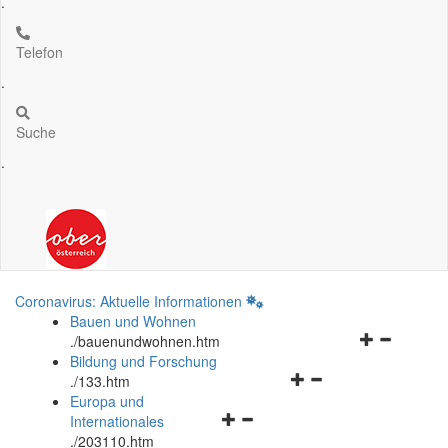
.
Telefon
.
Suche
.
Coronavirus: Aktuelle Informationen
Bauen und Wohnen
Navigationsm
.
/bauenundwohnen.htm
öffnen
Bildung und Forschung
Navigationsmenü
und
.
/133.htm
öffnen
schließen
Europa und
Navigationsmenü
und
Internationales
öffnen
schließen
.
/203110.htm