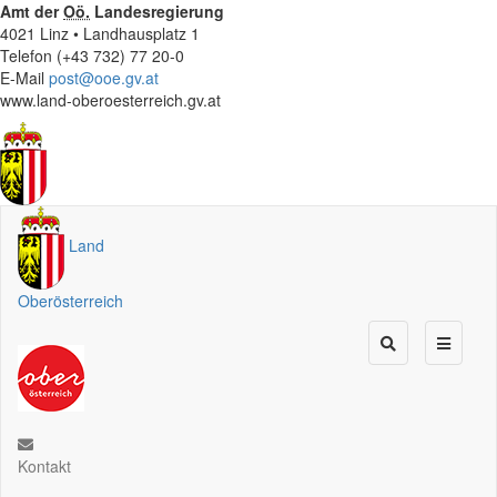
Amt der
Oö.
Landesregierung
4021 Linz • Landhausplatz 1
Telefon (+43 732) 77 20-0
E-Mail
post@ooe.gv.at
www.land-oberoesterreich.gv.at
Land
Oberösterreich
Kontakt