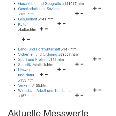
und
Geschichte und Geografie
.
/141017.htm
schließen
Navigationsm
Gesellschaft und Soziales
Navigationsmenü
öffnen
.
/139.htm
öffnen
und
Gesundheit
.
/141.htm
Navigationsmenü
und
schließen
Kultur
Navigationsmenü
öffnen
schließen
.
/kultur.htm
öffnen
und
Navigationsmenü
und
schließen
öffnen
schließen
Land- und Forstwirtschaft
.
/147.htm
und
Sicherheit und Ordnung
.
/89557.htm
schließen
Navigationsm
Sport und Freizeit
.
/151.htm
Navigationsmenü
öffnen
Statistik
.
/statistik.htm
Navigationsmenü
öffnen
und
Umwelt
Navigationsmenü
öffnen
und
schließen
und Natur
öffnen
und
schließen
.
/153.htm
und
schließen
Verkehr
.
/155.htm
schließen
Navigationsm
Wirtschaft, Arbeit und Tourismus
Navigationsmenü
öffnen
.
/157.htm
öffnen
und
und
schließen
Aktuelle Messwerte
schließen