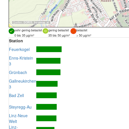
Quellen:
DORIS
,
basemap.at
sehr gering belastet
gering belastet
belastet
0 bis 35 µg/m³
35 bis 50 µg/m³
> 50 µg/m³
Station
Feuerkogel
Enns-Kristein
3
Grünbach
Gallneukirchen
3
Bad Zell
Steyregg-Au
Linz-Neue
Welt
Linz-