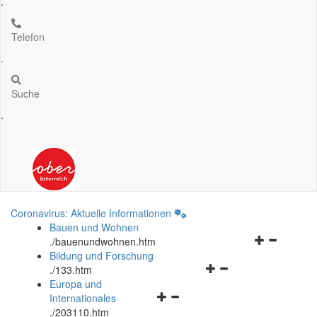
.
Telefon
.
Suche
.
Coronavirus: Aktuelle Informationen
Bauen und Wohnen
Navigationsm
.
/bauenundwohnen.htm
öffnen
Bildung und Forschung
Navigationsmenü
und
.
/133.htm
öffnen
schließen
Europa und
Navigationsmenü
und
Internationales
öffnen
schließen
.
/203110.htm