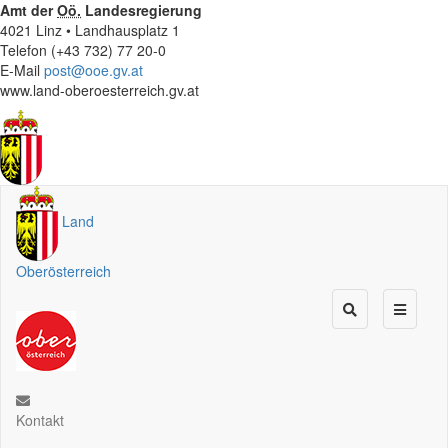
Amt der
Oö.
Landesregierung
4021 Linz • Landhausplatz 1
Telefon (+43 732) 77 20-0
E-Mail
post@ooe.gv.at
www.land-oberoesterreich.gv.at
Land
Oberösterreich
Kontakt