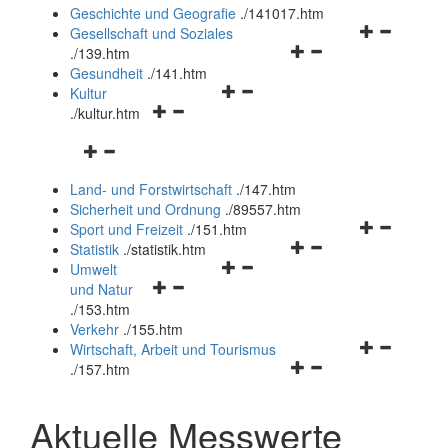
und
Geschichte und Geografie
.
/141017.htm
schließen
Navigationsm
Gesellschaft und Soziales
Navigationsmenü
öffnen
.
/139.htm
öffnen
und
Gesundheit
.
/141.htm
Navigationsmenü
und
schließen
Kultur
Navigationsmenü
öffnen
schließen
.
/kultur.htm
öffnen
und
Navigationsmenü
und
schließen
öffnen
schließen
Land- und Forstwirtschaft
.
/147.htm
und
Sicherheit und Ordnung
.
/89557.htm
schließen
Navigationsm
Sport und Freizeit
.
/151.htm
Navigationsmenü
öffnen
Statistik
.
/statistik.htm
Navigationsmenü
öffnen
und
Umwelt
Navigationsmenü
öffnen
und
schließen
und Natur
öffnen
und
schließen
.
/153.htm
und
schließen
Verkehr
.
/155.htm
schließen
Navigationsm
Wirtschaft, Arbeit und Tourismus
Navigationsmenü
öffnen
.
/157.htm
öffnen
und
und
schließen
Aktuelle Messwerte
schließen