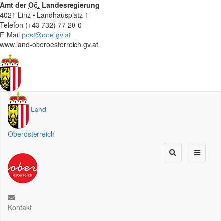
Amt der
Oö.
Landesregierung
4021 Linz • Landhausplatz 1
Telefon (+43 732) 77 20-0
E-Mail
post@ooe.gv.at
www.land-oberoesterreich.gv.at
Land
Oberösterreich
Kontakt