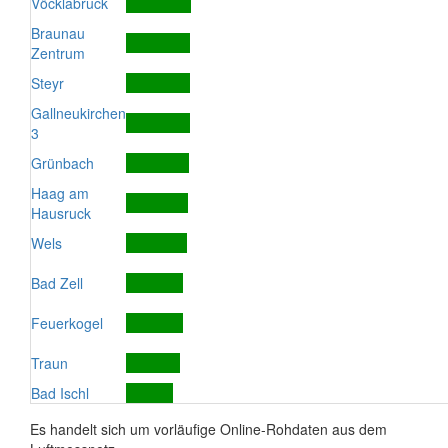
Vöcklabruck
Braunau
Zentrum
Steyr
Gallneukirchen
3
Grünbach
Haag am
Hausruck
Wels
Bad Zell
Feuerkogel
Traun
Bad Ischl
Es handelt sich um vorläufige Online-Rohdaten aus dem