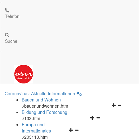
.
Telefon
.
Suche
.
Coronavirus: Aktuelle Informationen
Bauen und Wohnen
Navigationsm
.
/bauenundwohnen.htm
öffnen
Bildung und Forschung
Navigationsmenü
und
.
/133.htm
öffnen
schließen
Europa und
Navigationsmenü
und
Internationales
öffnen
schließen
.
/203110.htm