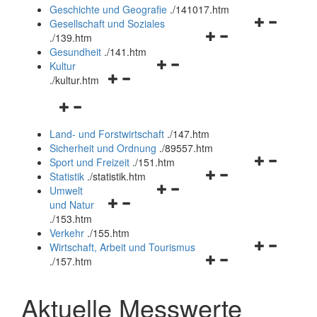
und
Geschichte und Geografie
.
/141017.htm
schließen
Navigationsm
Gesellschaft und Soziales
Navigationsmenü
öffnen
.
/139.htm
öffnen
und
Gesundheit
.
/141.htm
Navigationsmenü
und
schließen
Kultur
Navigationsmenü
öffnen
schließen
.
/kultur.htm
öffnen
und
Navigationsmenü
und
schließen
öffnen
schließen
Land- und Forstwirtschaft
.
/147.htm
und
Sicherheit und Ordnung
.
/89557.htm
schließen
Navigationsm
Sport und Freizeit
.
/151.htm
Navigationsmenü
öffnen
Statistik
.
/statistik.htm
Navigationsmenü
öffnen
und
Umwelt
Navigationsmenü
öffnen
und
schließen
und Natur
öffnen
und
schließen
.
/153.htm
und
schließen
Verkehr
.
/155.htm
schließen
Navigationsm
Wirtschaft, Arbeit und Tourismus
Navigationsmenü
öffnen
.
/157.htm
öffnen
und
und
schließen
Aktuelle Messwerte
schließen