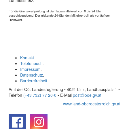
Luftmessnetz.
Für die Grenzwertprüfung ist der Tagesmittelwert von 0 bis 24 Uhr
ausschlaggebend. Der gleitende 24-Stunden Mittelwert gilt als vorläufiger
Richtwert.
Kontakt
.
Telefonbuch
.
Impressum
.
Datenschutz
.
Barrierefreiheit
.
Amt der Oö. Landesregierung • 4021 Linz, Landhausplatz 1
•
Telefon
(+43 732) 77 20-0
• E-Mail
post@ooe.gv.at
www.land-oberoesterreich.gv.at