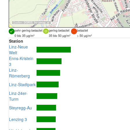
Quellen:
DORIS
,
basemap.at
sehr gering belastet
gering belastet
belastet
0 bis 35 µg/m³
35 bis 50 µg/m³
> 50 µg/m³
Station
Linz-Neue
Welt
Enns-Kristein
3
Linz-
Römerberg
Linz-Stadtpark
Linz-24er-
Turm
Steyregg-Au
Lenzing 3