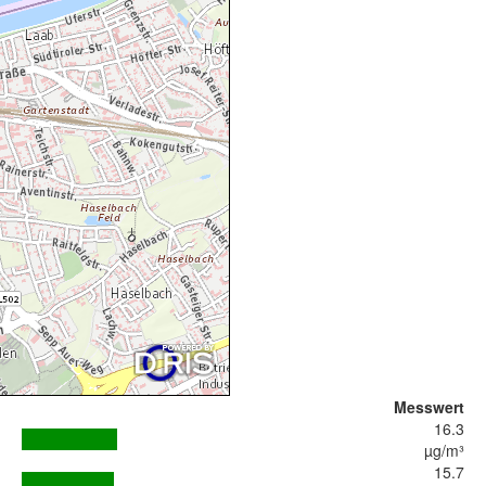
Messwert
16.3
µg/m³
15.7