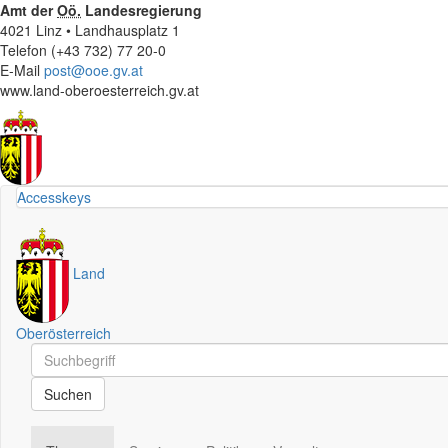
Amt der
Oö.
Landesregierung
4021 Linz • Landhausplatz 1
Telefon (+43 732) 77 20-0
E-Mail
post@ooe.gv.at
www.land-oberoesterreich.gv.at
Accesskeys
Land
Oberösterreich
Schnellsuche
Schnellsuche
Suchen