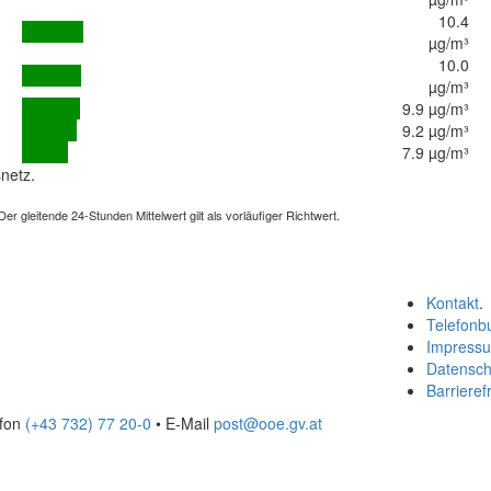
10.4
µg/m³
10.0
µg/m³
9.9 µg/m³
9.2 µg/m³
7.9 µg/m³
netz.
 gleitende 24-Stunden Mittelwert gilt als vorläufiger Richtwert.
Kontakt
.
Telefonb
Impress
Datensch
Barrierefr
efon
(+43 732) 77 20-0
• E-Mail
post@ooe.gv.at