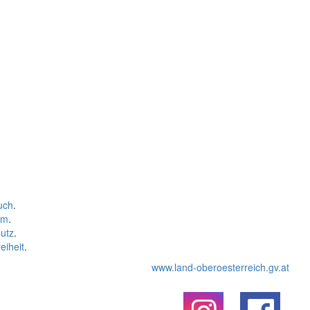
uch
.
um
.
utz
.
eiheit
.
www.land-oberoesterreich.gv.at