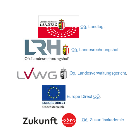
Oö.
Landtag
.
Oö.
Landesrechnungshof
.
Oö.
Landesverwaltungsgericht
.
Europe Direct
OÖ
.
Oö.
Zukunftsakademie
.