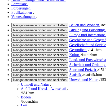
Formulare
.
Förderungen
.
Publikationen
.
Veranstaltungen
.
Bauen und Wohnen
.
/b
Navigationsmenü öffnen und schließen
Bildung und Forschung
Navigationsmenü öffnen und schließen
Europa und Internationa
Navigationsmenü öffnen und schließen
Geschichte und Geograf
Navigationsmenü öffnen und schließen
Gesellschaft und Soziale
Navigationsmenü öffnen und schließen
Gesundheit
.
/141.htm
Navigationsmenü öffnen und schließen
Kultur
.
/kultur.htm
Navigationsmenü öffnen und schließen
Land- und Forstwirtscha
Navigationsmenü öffnen und schließen
Sicherheit und Ordnung
Navigationsmenü öffnen und schließen
Sport und Freizeit
.
/151
Navigationsmenü öffnen und schließen
Statistik
.
/statistik.htm
Navigationsmenü öffnen und schließen
Umwelt und Natur
.
/153
Navigationsmenü öffnen und schließen
Umwelt und Natur
.
Abfall und Kreislaufwirtschaft
.
/651.htm
Boden
.
/boden.htm
Luft
.