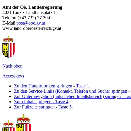
Amt der
Oö.
Landesregierung
4021 Linz • Landhausplatz 1
Telefon (+43 732) 77 20-0
E-Mail
post@ooe.gv.at
www.land-oberoesterreich.gv.at
Nach oben
Accesskeys
Zu den Hauptrubriken springen - Taste 1
.
Zu den Service-Links (Kontakt, Telefon und Suche) springen - 
Zur Unternavigation (links neben Inhaltsbereich) springen - Tas
Zum Inhalt springen - Taste 4
.
Zur Fußzeile springen - Taste 5
.