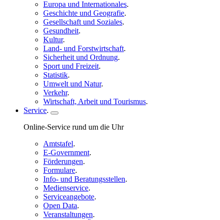
Europa und Internationales
.
Geschichte und Geografie
.
Gesellschaft und Soziales
.
Gesundheit
.
Kultur
.
Land- und Forstwirtschaft
.
Sicherheit und Ordnung
.
Sport und Freizeit
.
Statistik
.
Umwelt und Natur
.
Verkehr
.
Wirtschaft, Arbeit und Tourismus
.
Service
.
Online
-Service rund um die Uhr
Amtstafel
.
E-Government
.
Förderungen
.
Formulare
.
Info- und Beratungsstellen
.
Medienservice
.
Serviceangebote
.
Open Data
.
Veranstaltungen
.