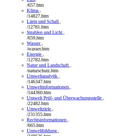
/657.htm
Klima
.
/14827.htm
Lärm und Schall
.
/12781.htm
Strahlen und Licht
.
/659.htm
Wasser
.
/wasser.htm
Energie
.
/12782.htm
Natur und Landschaft
.
/naturschutz.htm
Umweltanalytik
.
/146347.htm
Umweltinformationen
.
/144360.htm
Umwelt Prüf- und Überwachungsstelle
.
/22482.htm
Umweltziele
.
/231355.htm
Rechtsinformationen
.
/665.htm
Umweltbildung
.