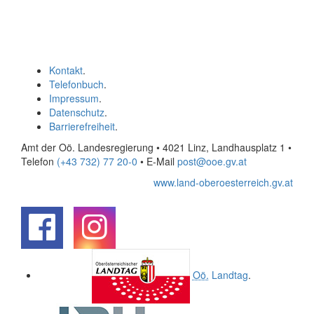
Kontakt
.
Telefonbuch
.
Impressum
.
Datenschutz
.
Barrierefreiheit
.
Amt der Oö. Landesregierung • 4021 Linz, Landhausplatz 1
•
Telefon
(+43 732) 77 20-0
• E-Mail
post@ooe.gv.at
www.land-oberoesterreich.gv.at
.
.
Oö.
Landtag
.