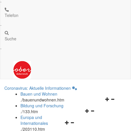
.
Telefon
.
Suche
.
Coronavirus: Aktuelle Informationen
Bauen und Wohnen
Navigationsm
.
/bauenundwohnen.htm
öffnen
Bildung und Forschung
Navigationsmenü
und
.
/133.htm
öffnen
schließen
Europa und
Navigationsmenü
und
Internationales
öffnen
schließen
.
/203110.htm