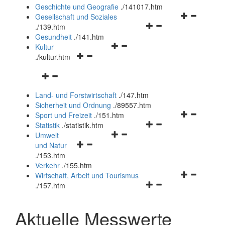
und
Geschichte und Geografie
.
/141017.htm
schließen
Navigationsm
Gesellschaft und Soziales
Navigationsmenü
öffnen
.
/139.htm
öffnen
und
Gesundheit
.
/141.htm
Navigationsmenü
und
schließen
Kultur
Navigationsmenü
öffnen
schließen
.
/kultur.htm
öffnen
und
Navigationsmenü
und
schließen
öffnen
schließen
Land- und Forstwirtschaft
.
/147.htm
und
Sicherheit und Ordnung
.
/89557.htm
schließen
Navigationsm
Sport und Freizeit
.
/151.htm
Navigationsmenü
öffnen
Statistik
.
/statistik.htm
Navigationsmenü
öffnen
und
Umwelt
Navigationsmenü
öffnen
und
schließen
und Natur
öffnen
und
schließen
.
/153.htm
und
schließen
Verkehr
.
/155.htm
schließen
Navigationsm
Wirtschaft, Arbeit und Tourismus
Navigationsmenü
öffnen
.
/157.htm
öffnen
und
und
schließen
Aktuelle Messwerte
schließen