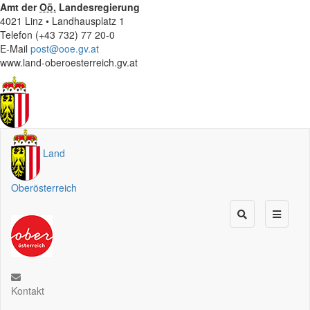
Amt der
Oö.
Landesregierung
4021 Linz • Landhausplatz 1
Telefon (+43 732) 77 20-0
E-Mail
post@ooe.gv.at
www.land-oberoesterreich.gv.at
Land
Oberösterreich
Kontakt