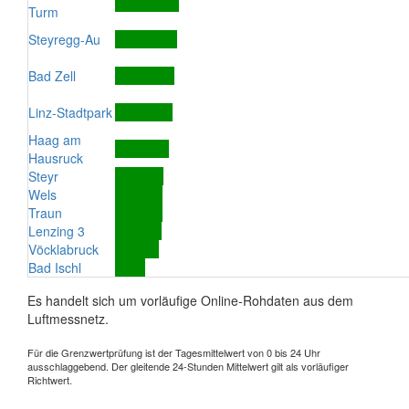
Turm
Steyregg-Au
Bad Zell
Linz-Stadtpark
Haag am
Hausruck
Steyr
Wels
Traun
Lenzing 3
Vöcklabruck
Bad Ischl
Es handelt sich um vorläufige Online-Rohdaten aus dem
Luftmessnetz.
Für die Grenzwertprüfung ist der Tagesmittelwert von 0 bis 24 Uhr
ausschlaggebend. Der gleitende 24-Stunden Mittelwert gilt als vorläufiger
Richtwert.