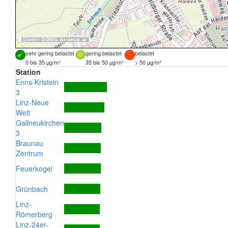
Quellen:
DORIS
,
basemap.at
sehr gering belastet
gering belastet
belastet
0 bis 35 µg/m³
35 bis 50 µg/m³
> 50 µg/m³
Station
Enns-Kristein
3
Linz-Neue
Welt
Gallneukirchen
3
Braunau
Zentrum
Feuerkogel
Grünbach
Linz-
Römerberg
Linz-24er-